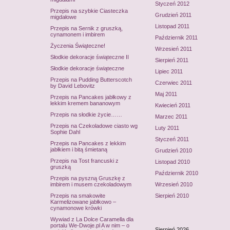
Styczeń 2012
Przepis na szybkie Ciasteczka
Grudzień 2011
migdałowe
Listopad 2011
Przepis na Sernik z gruszką,
cynamonem i imbirem
Październik 2011
Życzenia Świąteczne!
Wrzesień 2011
Słodkie dekoracje świąteczne II
Sierpień 2011
Słodkie dekoracje świąteczne
Lipiec 2011
Przepis na Pudding Butterscotch
Czerwiec 2011
by David Lebovitz
Maj 2011
Przepis na Pancakes jabłkowy z
lekkim kremem bananowym
Kwiecień 2011
Przepis na słodkie życie……
Marzec 2011
Przepis na Czekoladowe ciasto wg
Luty 2011
Sophie Dahl
Styczeń 2011
Przepis na Pancakes z lekkim
jabłkiem i bitą śmietaną
Grudzień 2010
Przepis na Tost francuski z
Listopad 2010
gruszką
Październik 2010
Przepis na pyszną Gruszkę z
imbirem i musem czekoladowym
Wrzesień 2010
Przepis na smakowite
Sierpień 2010
Karmelizowane jabłkowo –
cynamonowe krówki
Wywiad z La Dolce Caramella dla
portalu We-Dwoje.pl A w nim – o
Sierpień 2026