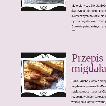
Moje pierwsze Święta Boż
świeżynka półroczna jestem
świątecznych na razie nie 
być na bogato, więc czym p
Dookoła pełno różnych p
→
Przepis
migdał
Baza- kruche ciasto z prze
migdałowa pokusa! MMMnia
nasiąka masą….pycha! Cias
rozpoznawalnych szkocki
wersję ze skarmelizowaną 