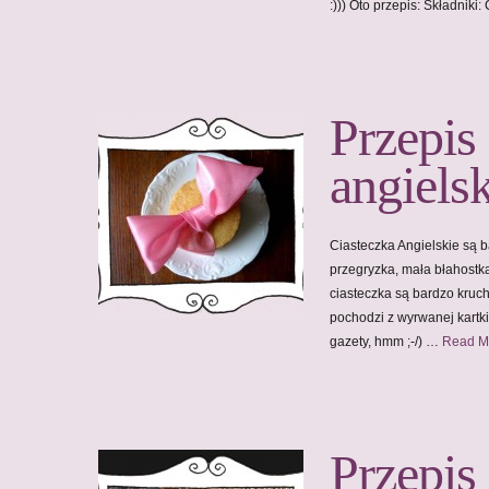
:))) Oto przepis: Składniki
Przepis
angiels
Ciasteczka Angielskie są ba
przegryzka, mała błahostka
ciasteczka są bardzo kruch
pochodzi z wyrwanej kartki 
gazety, hmm ;-/) …
Read M
Przepis