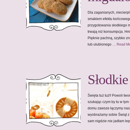
Dla zaganianych, niecierpl
smakiem efektu końcowego
przygotowania słodkiego m
trwają niż konsumpcja. Hmm
Pięknie pachną, szybko z
lub ulubionego …
Read M
Słodkie
Święta tuż tuż!! Powoli t
szukając czym by tu w tym
domu zawsze łączymy nasze
wyobrażamy sobie Świąt z
sam nigdzie nie jadłam l