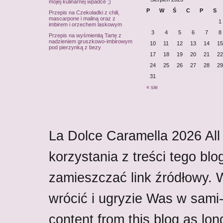
mojej kulinarnej wpadce ;)
P
W
Ś
C
P
S
Przepis na Czekoladki z chili,
mascarpone i maliną oraz z
1
imbirem i orzechem laskowym
3
4
5
6
7
8
Przepis na wyśmienitą Tartę z
nadzieniem gruszkowo-imbirowym
10
11
12
13
14
15
pod pierzynką z bezy
17
18
19
20
21
22
24
25
26
27
28
29
31
« sie
La Dolce Caramella
2026
All
korzystania z treści tego blo
zamieszczać link źródłowy.
wrócić i ugryzie Was w sami-w
content from this blog as lon