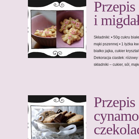
Przepis
i migda
Składniki: • 50g cukru biał
mąki pszennej • 1 łyżka k
białko jajka, cukier kryszt
Dekoracja ciastek: różowy 
składniki – cukier, sól, m
Przepis
cynamo
czekola