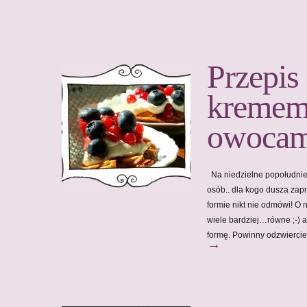
Przepis
kremem
owocam
Na niedzielne popołudnie,
osób.. dla kogo dusza zap
formie nikt nie odmówi! O n
wiele bardziej…równe ;-) 
formę. Powinny odzwierci
→