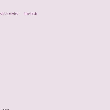
odkich miejsc
Inspiracje
24 gru