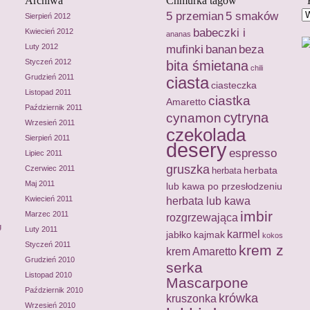
Archiwa
Chmurka tagów
5 przemian
5 smaków
Sierpień 2012
babeczki i
Kwiecień 2012
ananas
Luty 2012
mufinki
banan
beza
Styczeń 2012
bita śmietana
chili
Grudzień 2011
ciasta
ciasteczka
Listopad 2011
ciastka
Amaretto
Październik 2011
cytryna
cynamon
Wrzesień 2011
czekolada
Sierpień 2011
desery
espresso
Lipiec 2011
gruszka
Czerwiec 2011
herbata
herbata
Maj 2011
lub kawa po przesłodzeniu
Kwiecień 2011
herbata lub kawa
imbir
Marzec 2011
rozgrzewająca
g
Luty 2011
karmel
jabłko
kajmak
kokos
Styczeń 2011
krem z
krem Amaretto
Grudzień 2010
serka
Listopad 2010
Mascarpone
Październik 2010
krówka
kruszonka
Wrzesień 2010