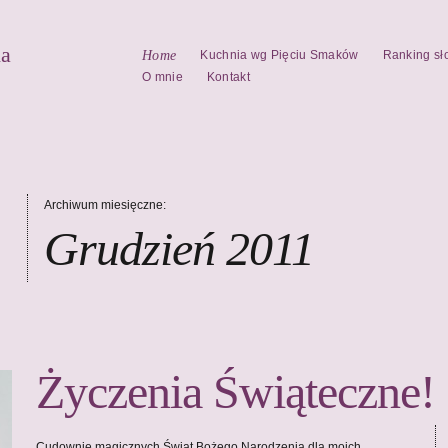
la
Home
Kuchnia wg Pięciu Smaków
Ranking sł
O mnie
Kontakt
Archiwum miesięczne:
Grudzień 2011
Życzenia Świąteczne!
Cudownie magicznych Świąt Bożego Narodzenia dla moich