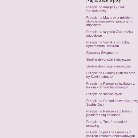
Najnowsze wpisy
Przepis na najlepszy Blok
Czekoladowy
Przepis na Mazurek z mlekiem
skondensowanym i prażonymi
migdałami
Przepis na szybkie Ciasteczka
migdałowe
Przepis na Sernik z gruszką,
cynamonem i imbirem
Życzenia Świąteczne!
Słodkie dekoracje świąteczne II
Słodkie dekoracje świąteczne
Przepis na Pudding Butterscotch
by David Lebovitz
Przepis na Pancakes jabłkowy z
lekkim kremem bananowym
Przepis na słodkie życie……
Przepis na Czekoladowe ciasto w
Sophie Dahl
Przepis na Pancakes z lekkim
jabłkiem i bitą śmietaną
Przepis na Tost francuski z
gruszką
Przepis na pyszną Gruszkę z
imbirem i musem czekoladowym