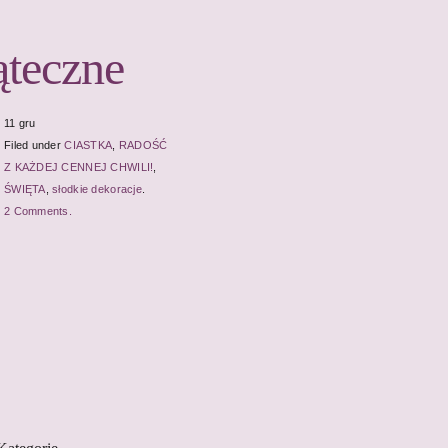
ąteczne
11 gru
Filed under
CIASTKA
,
RADOŚĆ
Z KAŻDEJ CENNEJ CHWILI!
,
ŚWIĘTA
,
słodkie dekoracje
.
2 Comments.