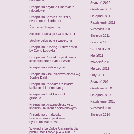
migdałami
Styczeń 2012
Przepis na szybkie Ciasteczka
Grudzień 2011
migdałowe
Listopad 2011
Przepis na Sernik z gruszką,
cynamonem i imbirem
Październik 2011
Życzenia Świąteczne!
Wrzesień 2011
Słodkie dekoracje świąteczne II
Sierpień 2011
Słodkie dekoracje świąteczne
Lipiec 2011
Przepis na Pudding Butterscotch
Czerwiec 2011
by David Lebovitz
Maj 2011
Przepis na Pancakes jabłkowy z
lekkim kremem bananowym
Kwiecień 2011
Przepis na słodkie życie……
Marzec 2011
Przepis na Czekoladowe ciasto wg
Luty 2011
Sophie Dahl
Styczeń 2011
Przepis na Pancakes z lekkim
jabłkiem i bitą śmietaną
Grudzień 2010
Przepis na Tost francuski z
Listopad 2010
gruszką
Październik 2010
Przepis na pyszną Gruszkę z
imbirem i musem czekoladowym
Wrzesień 2010
Przepis na smakowite
Sierpień 2010
Karmelizowane jabłkowo –
cynamonowe krówki
Wywiad z La Dolce Caramella dla
portalu We-Dwoje.pl A w nim – o