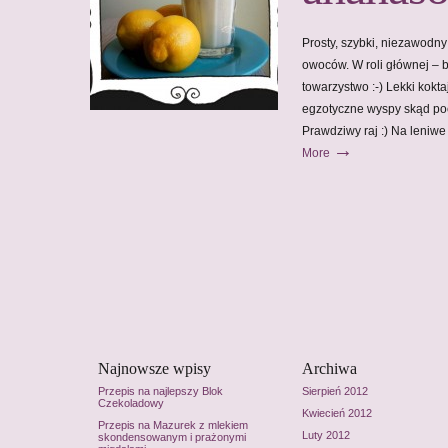
Prosty, szybki, niezawodny
owoców. W roli głównej – 
towarzystwo :-) Lekki kokt
egzotyczne wyspy skąd po
Prawdziwy raj :) Na leniw
→
More
Najnowsze wpisy
Archiwa
Przepis na najlepszy Blok
Sierpień 2012
Czekoladowy
Kwiecień 2012
Przepis na Mazurek z mlekiem
Luty 2012
skondensowanym i prażonymi