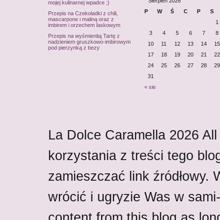
Sierpień 2026
mojej kulinarnej wpadce ;)
P
W
Ś
C
P
S
Przepis na Czekoladki z chili,
mascarpone i maliną oraz z
1
imbirem i orzechem laskowym
3
4
5
6
7
8
Przepis na wyśmienitą Tartę z
nadzieniem gruszkowo-imbirowym
10
11
12
13
14
15
pod pierzynką z bezy
17
18
19
20
21
22
24
25
26
27
28
29
31
« sie
La Dolce Caramella
2026
All
korzystania z treści tego blo
zamieszczać link źródłowy.
wrócić i ugryzie Was w sami-w
content from this blog as lon