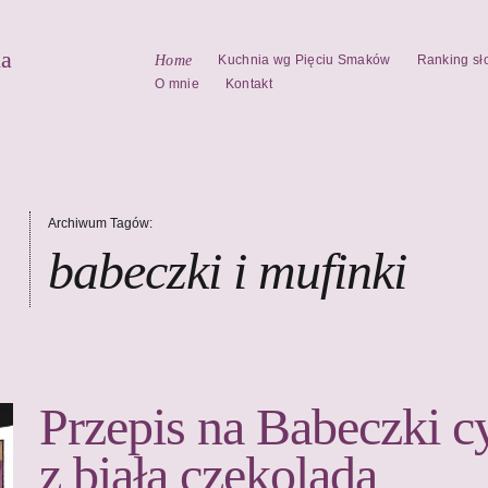
la
Home
Kuchnia wg Pięciu Smaków
Ranking sł
O mnie
Kontakt
Archiwum Tagów:
babeczki i mufinki
Przepis na Babeczki 
z białą czekoladą