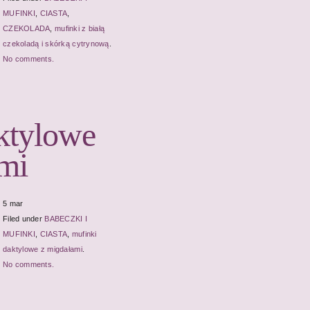
MUFINKI
,
CIASTA
,
CZEKOLADA
,
mufinki z białą
czekoladą i skórką cytrynową
.
No comments.
aktylowe
mi
5 mar
Filed under
BABECZKI I
MUFINKI
,
CIASTA
,
mufinki
daktylowe z migdałami
.
No comments.