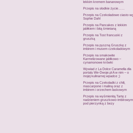
lekkim kremem bananowym
Przepis na słodkie życie……
Przepis na Czekoladowe ciasto w
Sophie Dahl
Przepis na Pancakes z lekkim
jabłkiem i bitą śmietaną
Przepis na Tost francuski z
gruszką
Przepis na pyszną Gruszkę z
imbirem i musem czekoladowym
Przepis na smakowite
Karmelizowane jabłkowo –
cynamonowe krówki
Wywiad z La Dolce Caramella dla
portalu We-Dwoje.pl A w nim – o
mojej kulinarnej wpadce ;)
Przepis na Czekoladki z chili,
mascarpone i maliną oraz z
imbirem i orzechem laskowym
Przepis na wyśmienitą Tartę z
nadzieniem gruszkowo-imbirowym
pod pierzynką z bezy