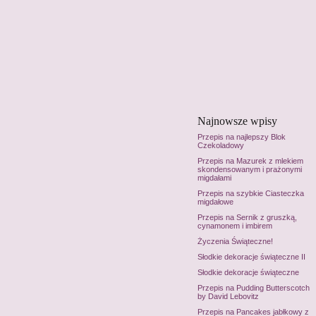
Najnowsze wpisy
Przepis na najlepszy Blok
Czekoladowy
Przepis na Mazurek z mlekiem
skondensowanym i prażonymi
migdałami
Przepis na szybkie Ciasteczka
migdałowe
Przepis na Sernik z gruszką,
cynamonem i imbirem
Życzenia Świąteczne!
Słodkie dekoracje świąteczne II
Słodkie dekoracje świąteczne
Przepis na Pudding Butterscotch
by David Lebovitz
Przepis na Pancakes jabłkowy z