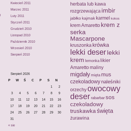
Kwiecień 2011
herbata lub kawa
imbir
Marzec 2011
rozgrzewająca
g
Luty 2011
karmel
jabłko
kajmak
kokos
Styczeń 2011
krem z
krem Amaretto
Grudzień 2010
serka
Listopad 2010
Mascarpone
Październik 2010
krówka
kruszonka
Wrzesień 2010
lekki deser
lekki
Sierpień 2010
krem
likier
lemonka
Amaretto
maliny
migdały
mus
Sierpień 2026
mięta
P
W
Ś
C
P
S
N
czekoladowy
naleśniki
owocowy
1
2
orzechy
3
4
5
6
7
8
9
deser
sos
rabarbar
10
11
12
13
14
15
16
czekoladowy
17
18
19
20
21
22
23
święta
truskawka
24
25
26
27
28
29
30
żurawina
31
« sie