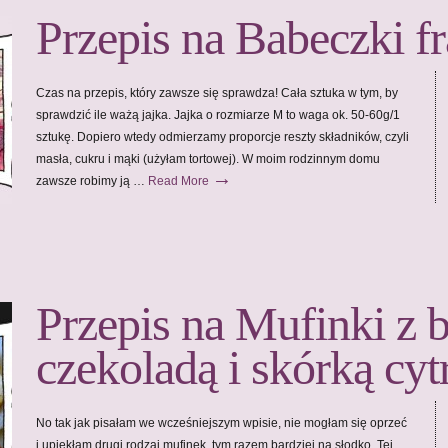
Przepis na Babeczki f
Czas na przepis, który zawsze się sprawdza! Cała sztuka w tym, by
sprawdzić ile ważą jajka. Jajka o rozmiarze M to waga ok. 50-60g/1
sztukę. Dopiero wtedy odmierzamy proporcje reszty składników, czyli
masła, cukru i mąki (użyłam tortowej). W moim rodzinnym domu
→
zawsze robimy ją …
Read More
Przepis na Mufinki z b
czekoladą i skórką cy
No tak jak pisałam we wcześniejszym wpisie, nie mogłam się oprzeć
i upiekłam drugi rodzaj mufinek, tym razem bardziej na słodko. Tej