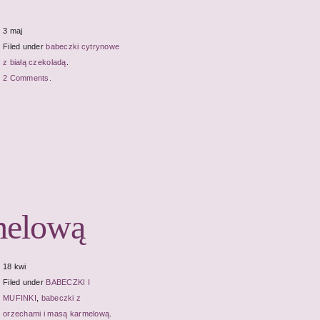
3 maj
Filed under
babeczki cytrynowe
z białą czekoladą
.
2 Comments.
melową
18 kwi
Filed under
BABECZKI I
MUFINKI
,
babeczki z
orzechami i masą karmelową
.