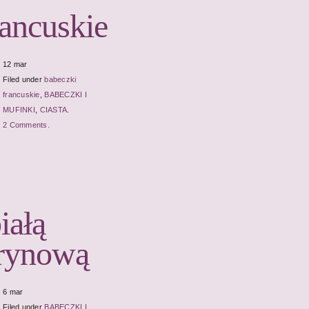
rancuskie
12 mar
Filed under
babeczki
francuskie
,
BABECZKI I
MUFINKI
,
CIASTA
.
2 Comments.
iałą
trynową
6 mar
Filed under
BABECZKI I