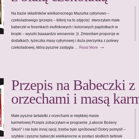
Na bazie składników wielkanocnego Mazurka cytrynowo –
czekoladowego (przepis – kliknij na to zdjęcie) stworzyłam małe
babeczki w foremkach mufinkowych i kolorowych papilotkach w
kropki – wyszło baaaardzo wiosennie :)) Zmieniłam proporcje w
dodatkach, łyżeczka masy cytrynowej i duża pierzynka z polewy
→
czekoladowej, która pysznie zastygła …
Read More
Przepis na Babeczki z
orzechami i masą kar
Małe pyszne tartaletki z orzechami w miękkiej masie
karmelowej.Przepis zobaczyłam w programie „Łakocie Bożeny
Sikoń” i nie było innej opcji, trzeba było spróbować! Dobry pomysł! –
szybkie i pyszne babeczki wielkanocne w postaci słodkich tartinek