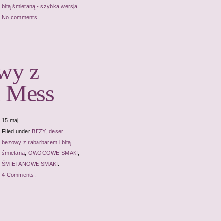
bitą śmietaną - szybka wersja
.
No comments.
owy z
n Mess
15 maj
Filed under
BEZY
,
deser
bezowy z rabarbarem i bitą
śmietaną
,
OWOCOWE SMAKI
,
ŚMIETANOWE SMAKI
.
4 Comments.