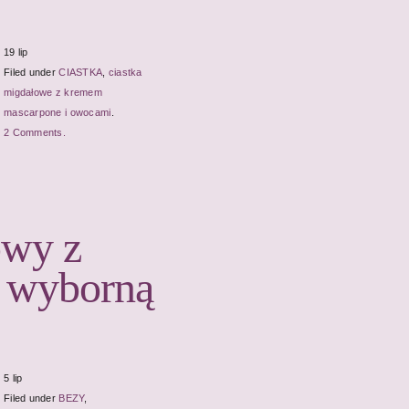
19 lip
Filed under
CIASTKA
,
ciastka
migdałowe z kremem
mascarpone i owocami
.
2 Comments.
owy z
 wyborną
5 lip
Filed under
BEZY
,