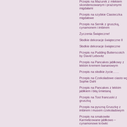
Przepis na Mazurek z mlekiem
skondensowanym i prażonymi
migdałami
Przepis na szybkie Ciasteczka
migdałowe
Przepis na Sernik z gruszką,
cynamonem i imbirem
Życzenia Świąteczne!
Słodkie dekoracje świąteczne II
Słodkie dekoracje świąteczne
Przepis na Pudding Butterscotch
by David Lebovitz
Przepis na Pancakes jabłkowy z
lekkim kremem bananowym
Przepis na słodkie życie……
Przepis na Czekoladowe ciasto w
Sophie Dahl
Przepis na Pancakes z lekkim
jabłkiem i bitą śmietaną
Przepis na Tost francuski z
gruszką
Przepis na pyszną Gruszkę z
imbirem i musem czekoladowym
Przepis na smakowite
Karmelizowane jabłkowo –
cynamonowe krówki