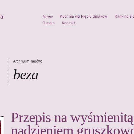
la
Home
Kuchnia wg Pięciu Smaków
Ranking sł
O mnie
Kontakt
Archiwum Tagów:
beza
Przepis na wyśmienitą 
nadzieniem gruszkow