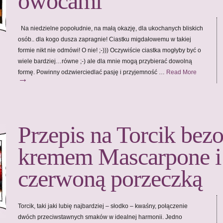
owocami
Na niedzielne popołudnie, na małą okazję, dla ukochanych bliskich
osób.. dla kogo dusza zapragnie! Ciastku migdałowemu w takiej
formie nikt nie odmówi! O nie! ;-))) Oczywiście ciastka mogłyby być o
wiele bardziej…równe ;-) ale dla mnie mogą przybierać dowolną
formę. Powinny odzwierciedlać pasję i przyjemność …
Read More
→
Przepis na Torcik bez
kremem Mascarpone i
czerwoną porzeczką
Torcik, taki jaki lubię najbardziej – słodko – kwaśny, połączenie
dwóch przeciwstawnych smaków w idealnej harmonii. Jedno