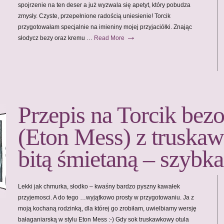
spojrzenie na ten deser a już wyzwala się apetyt, który pobudza
zmysły. Czyste, przepełnione radością uniesienie! Torcik
przygotowałam specjalnie na imieniny mojej przyjaciółki. Znając
→
słodycz bezy oraz kremu …
Read More
Przepis na Torcik bez
(Eton Mess) z truskaw
bitą śmietaną – szybka
Lekki jak chmurka, słodko – kwaśny bardzo pyszny kawałek
przyjemosci. A do tego …wyjątkowo prosty w przygotowaniu. Ja z
moją kochaną rodzinką, dla której go zrobiłam, uwielbiamy wersję
bałaganiarską w stylu Eton Mess :-) Gdy sok truskawkowy otula