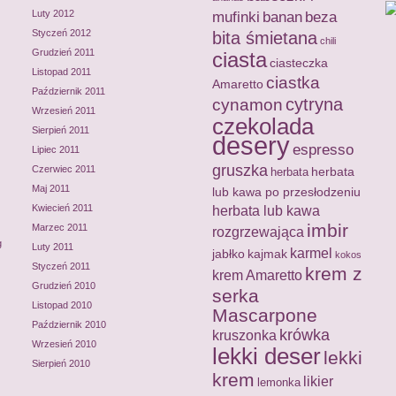
Luty 2012
mufinki
banan
beza
Styczeń 2012
bita śmietana
chili
Grudzień 2011
ciasta
ciasteczka
Listopad 2011
ciastka
Amaretto
Październik 2011
cytryna
cynamon
Wrzesień 2011
czekolada
Sierpień 2011
desery
espresso
Lipiec 2011
gruszka
Czerwiec 2011
herbata
herbata
Maj 2011
lub kawa po przesłodzeniu
Kwiecień 2011
herbata lub kawa
imbir
Marzec 2011
rozgrzewająca
g
Luty 2011
karmel
jabłko
kajmak
kokos
Styczeń 2011
krem z
krem Amaretto
Grudzień 2010
serka
Listopad 2010
Mascarpone
Październik 2010
krówka
kruszonka
Wrzesień 2010
lekki deser
lekki
Sierpień 2010
krem
likier
lemonka