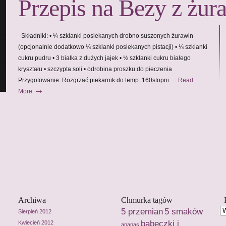
Przepis na Bezy z żur
Składniki: • ¼ szklanki posiekanych drobno suszonych żurawin
(opcjonalnie dodatkowo ¼ szklanki posiekanych pistacji) • ¼ szklanki
cukru pudru • 3 białka z dużych jajek • ½ szklanki cukru białego
kryształu • szczypta soli • odrobina proszku do pieczenia
Przygotowanie: Rozgrzać piekarnik do temp. 160stopni …
Read
→
More
Archiwa
Chmurka tagów
5 przemian
5 smaków
Sierpień 2012
babeczki i
Kwiecień 2012
ananas