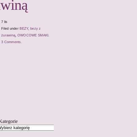
awiną
7 lis
Filed under
BEZY
,
bezy z
żurawiną
,
OWOCOWE SMAKI
.
3 Comments.
Kategorie