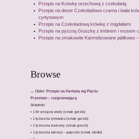
Przepis na Krówkę orzechową z czekoladą
Przepis na deser Czekoladowa czarna i biała kr
cyrtynowym
Przepis na Czekoladową krówkę z migdałami
Przepis na pyszną Gruszkę z imbirem i musem
Przepis na smakowite Karmelizowane jabłkowo 
Browse
←
Older:
Przepis na Herbatę wg Pięciu
Przemian – rozgrzewającą
Składniki:
• 1 litr wrzącej wody (smak gorzki)
• 1 łyżeczka tymianku (smak gorzki)
• 1 łyżeczka kurkumy (smak gorzki)
• 1 łyżeczka lukrecji – patyczki (smak słodki)