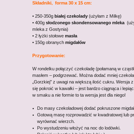
Składniki, forma 30 x 15 cm:
• 250-350g
białej czekolady
(użyłam z Milkę)
• 400g
słodzonego skondensowanego mleka
(uży
mleka z Gostynia)
• 2 łyżki stołowe
masła
• 150g obranych
migdałów
Przygotowanie:
W rondelku połączyć czekoladę (połamaną w cząstk
masłem – podgrzewać. Można dodać mniej czekolady
„Gorzkiej” z uwagi na większą ilość cukru. Wersja z 
się pokroić w kawałki – jest bardzo ciągnąca i lepiąca
w smaku a nie formie to ta wersja jest dla niego!
Do masy czekoladowej dodać pokruszone migdał
Gotową masę rozprowadzić w kwadratowej lub pro
wyrównać wierzch.
Po wystudzeniu włożyć na noc do lodówki.