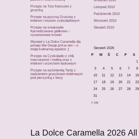
Grudzień 2010
Przepis na Tost francuski z
Listopad 2010
gruszką
Październik 2010
Przepis na pyszną Gruszkę z
imbirem i musem czekoladowym
Wrzesień 2010
Przepis na smakowite
Sierpień 2010
Karmelizowane jabłkowo –
cynamonowe krówki
Wywiad z La Dolce Caramella dla
portalu We-Dwoje.pl A w nim – o
Sierpień 2026
mojej kulinarnej wpadce ;)
P
W
Ś
C
P
S
Przepis na Czekoladki z chili,
mascarpone i maliną oraz z
1
imbirem i orzechem laskowym
3
4
5
6
7
8
Przepis na wyśmienitą Tartę z
nadzieniem gruszkowo-imbirowym
10
11
12
13
14
15
pod pierzynką z bezy
17
18
19
20
21
22
24
25
26
27
28
29
31
« sie
La Dolce Caramella
2026
All