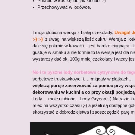
Pokroić w kostkę lub jak kto lubi :-)
Przechowywać w lodówce.
I moja ulubiona wersja z białej czekolady.
Uwaga! J
:-) :-)
z uwagi na większą ilość cukru. Wersja z iloś
daje się pokroić w kawałki – jest bardzo ciągnąca i le
gustuje w smaku a nie formie to ta wersja jest dla ni
wystarczy dać ok. 100g mniej czekolady i wtedy jes
No i te pyszne lody sorbetowe cytrynowe do te
sorbetowe truskawkowe! i…. migdały w płatkach
większą porcję zaserwować za pomoc przy wspó
dekorowaniu w kuchni a co przy okazji podjedzą – 
Lody – moje ulubione – firmy Grycan :-) Na razie k
mieć na wszystko czasu ;-) a jeżeli są dostępne go
skorzystać z dobrodziejstwa i zaoszczędzić parę min