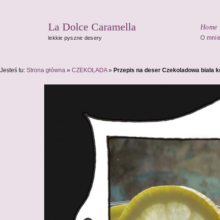
La Dolce Caramella
Home
O mni
lekkie pyszne desery
Jesteś tu:
Strona główna
»
CZEKOLADA
»
Przepis na deser Czekoladowa biała 