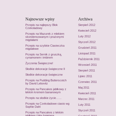
Najnowsze wpisy
Archiwa
Przepis na najlepszy Blok
Sierpień 2012
Czekoladowy
Kwiecień 2012
Przepis na Mazurek z mlekiem
Luty 2012
skondensowanym i prażonymi
migdałami
Styczeń 2012
Przepis na szybkie Ciasteczka
Grudzień 2011
migdałowe
Listopad 2011
Przepis na Sernik z gruszką,
cynamonem i imbirem
Październik 2011
Życzenia Świąteczne!
Wrzesień 2011
Słodkie dekoracje świąteczne II
Sierpień 2011
Słodkie dekoracje świąteczne
Lipiec 2011
Przepis na Pudding Butterscotch
Czerwiec 2011
by David Lebovitz
Maj 2011
Przepis na Pancakes jabłkowy z
lekkim kremem bananowym
Kwiecień 2011
Przepis na słodkie życie……
Marzec 2011
Przepis na Czekoladowe ciasto wg
Luty 2011
Sophie Dahl
Styczeń 2011
Przepis na Pancakes z lekkim
jabłkiem i bitą śmietaną