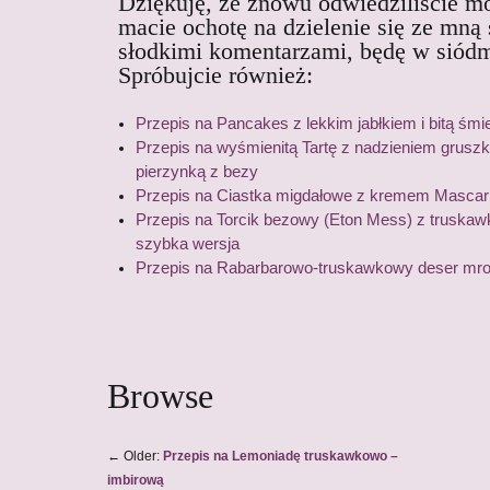
Dziękuję, że znowu odwiedziliście mój
macie ochotę na dzielenie się ze mną
słodkimi komentarzami, będę w siód
Spróbujcie również:
Przepis na Pancakes z lekkim jabłkiem i bitą śmi
Przepis na wyśmienitą Tartę z nadzieniem grus
pierzynką z bezy
Przepis na Ciastka migdałowe z kremem Mascar
Przepis na Torcik bezowy (Eton Mess) z truskawk
szybka wersja
Przepis na Rabarbarowo-truskawkowy deser mr
Browse
←
Older:
Przepis na Lemoniadę truskawkowo –
imbirową