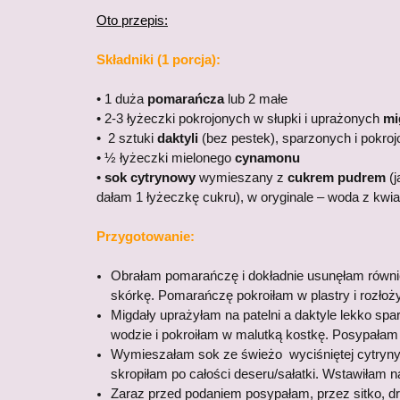
Oto przepis:
Składniki (1 porcja):
• 1 duża
pomarańcza
lub 2 małe
• 2-3 łyżeczki pokrojonych w słupki i uprażonych
mi
• 2 sztuki
daktyli
(bez pestek), sparzonych i pokro
• ½ łyżeczki mielonego
cynamonu
•
sok cytrynowy
wymieszany z
cukrem pudrem
(j
dałam 1 łyżeczkę cukru), w oryginale – woda z kw
Przygotowanie:
Obrałam pomarańczę i dokładnie usunęłam równi
skórkę. Pomarańczę pokroiłam w plastry i rozłoży
Migdały uprażyłam na patelni a daktyle lekko sp
wodzie i pokroiłam w malutką kostkę. Posypałam
Wymieszałam sok ze świeżo wyciśniętej cytryny
skropiłam po całości deseru/sałatki. Wstawiłam n
Zaraz przed podaniem posypałam, przez sitko, 