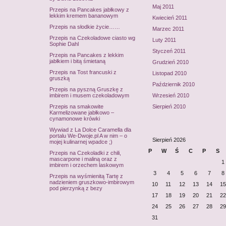
Maj 2011
Przepis na Pancakes jabłkowy z
lekkim kremem bananowym
Kwiecień 2011
Przepis na słodkie życie……
Marzec 2011
Przepis na Czekoladowe ciasto wg
Luty 2011
Sophie Dahl
Styczeń 2011
Przepis na Pancakes z lekkim
jabłkiem i bitą śmietaną
Grudzień 2010
Przepis na Tost francuski z
Listopad 2010
gruszką
Październik 2010
Przepis na pyszną Gruszkę z
imbirem i musem czekoladowym
Wrzesień 2010
Przepis na smakowite
Sierpień 2010
Karmelizowane jabłkowo –
cynamonowe krówki
Wywiad z La Dolce Caramella dla
portalu We-Dwoje.pl A w nim – o
Sierpień 2026
mojej kulinarnej wpadce ;)
P
W
Ś
C
P
S
Przepis na Czekoladki z chili,
mascarpone i maliną oraz z
1
imbirem i orzechem laskowym
3
4
5
6
7
8
Przepis na wyśmienitą Tartę z
nadzieniem gruszkowo-imbirowym
10
11
12
13
14
15
pod pierzynką z bezy
17
18
19
20
21
22
24
25
26
27
28
29
31