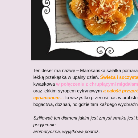
Ten deser ma nazwę – Marokańska sałatka pomarań
lekką przekąską w upalny dzień.
Świeża i soczyst
kwaskowa
w połączeniu z chrupiącymi migdałami
oraz lekkim syropem cytrynowym
a całość przypr
cynamonem
…
to wszystko przenosi nas w arabskie
bogactwa, doznań, no gdzie tam każdego wyobraźnia
Szlifować ten diament jakim jest zmysł smaku jest
przyjemnie…
aromatyczna, wyjątkowa podróż.