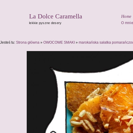
La Dolce Caramella
Home
O mni
lekkie pyszne desery
Jesteś tu:
Strona główna
»
OWOCOWE SMAKI
»
marokańska sałatka pomarańcz