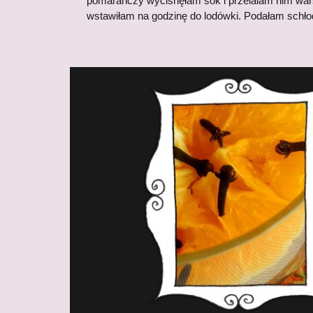
pomarańczy wycisnęłam sok i przelalam nim war
wstawiłam na godzinę do lodówki. Podałam schło