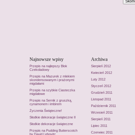
Najnowsze wpisy
Archiwa
Przepis na najlepszy Blok
Sierpień 2012
Czekoladowy
Kwiecień 2012
Przepis na Mazurek z mlekiem
Luty 2012
skondensowanym i prażonymi
migdałami
Styczeń 2012
Przepis na szybkie Ciasteczka
Grudzień 2011
migdałowe
Listopad 2011
Przepis na Sernik z gruszką,
cynamonem i imbirem
Październik 2011
Życzenia Świąteczne!
Wrzesień 2011
Słodkie dekoracje świąteczne II
Sierpień 2011
Słodkie dekoracje świąteczne
Lipiec 2011
Przepis na Pudding Butterscotch
Czerwiec 2011
by David Lebovitz