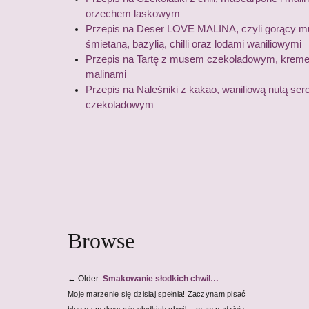
orzechem laskowym
Przepis na Deser LOVE MALINA, czyli gorący mu
śmietaną, bazylią, chilli oraz lodami waniliowymi
Przepis na Tartę z musem czekoladowym, krem
malinami
Przepis na Naleśniki z kakao, waniliową nutą s
czekoladowym
Browse
←
Older:
Smakowanie słodkich chwil…
Moje marzenie się dzisiaj spełnia! Zaczynam pisać