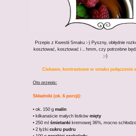
Przepis z Kwestii Smaku :-) Pyszny, obłędnie roz
kosztować, kosztować i .. hmm, czy potrzebne będzi
;-)
Ciekawe, kontrastowe w smaku połączenie 
Oto przepis:
Składniki (ok. 6 porcji):
• ok. 150 g
malin
• kilkanaście małych listków
mięty
• 250 ml
śmietanki
kremowej 36%, mocno schłodzo
• 2 łyżki
cukru pudru