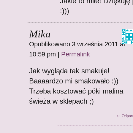
Jakie to miłe! Dziękuję
:)))
Mika
Opublikowano 3 września 2011 at
10:59 pm
|
Permalink
Jak wygląda tak smakuje!
Baaaardzo mi smakowało :))
Trzeba kosztować póki malina
świeża w sklepach ;)
Odpow