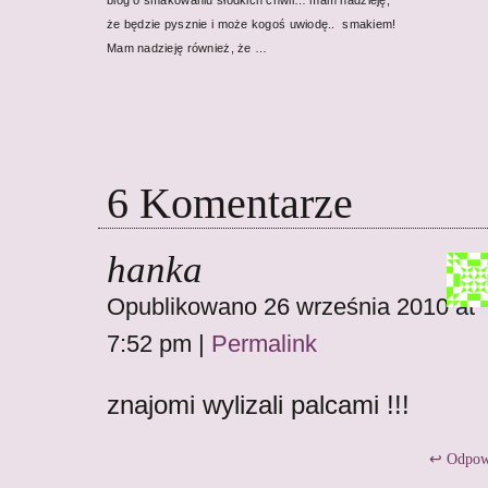
blog o smakowaniu słodkich chwil… mam nadzieję,
że będzie pysznie i może kogoś uwiodę.. smakiem!
Mam nadzieję również, że …
6
Komentarze
hanka
Opublikowano 26 września 2010 at
7:52 pm
|
Permalink
znajomi wylizali palcami !!!
Odpow