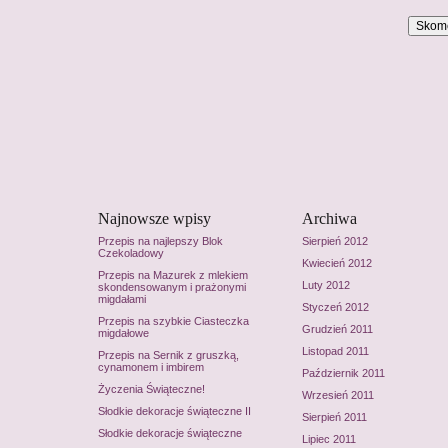
Najnowsze wpisy
Archiwa
Przepis na najlepszy Blok
Sierpień 2012
Czekoladowy
Kwiecień 2012
Przepis na Mazurek z mlekiem
Luty 2012
skondensowanym i prażonymi
migdałami
Styczeń 2012
Przepis na szybkie Ciasteczka
Grudzień 2011
migdałowe
Listopad 2011
Przepis na Sernik z gruszką,
cynamonem i imbirem
Październik 2011
Życzenia Świąteczne!
Wrzesień 2011
Słodkie dekoracje świąteczne II
Sierpień 2011
Słodkie dekoracje świąteczne
Lipiec 2011