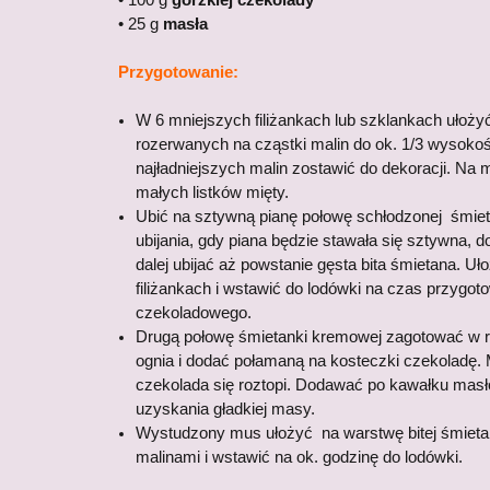
• 100 g
gorzkiej czekolady
• 25 g
masła
Przygotowanie:
W 6 mniejszych filiżankach lub szklankach ułoży
rozerwanych na cząstki malin do ok. 1/3 wysokośc
najładniejszych malin zostawić do dekoracji. Na m
małych listków mięty.
Ubić na sztywną pianę połowę schłodzonej śmiet
ubijania, gdy piana będzie stawała się sztywna, d
dalej ubijać aż powstanie gęsta bita śmietana. Uł
filiżankach i wstawić do lodówki na czas przygo
czekoladowego.
Drugą połowę śmietanki kremowej zagotować w r
ognia i dodać połamaną na kosteczki czekoladę. 
czekolada się roztopi. Dodawać po kawałku mas
uzyskania gładkiej masy.
Wystudzony mus ułożyć na warstwę bitej śmiet
malinami i wstawić na ok. godzinę do lodówki.