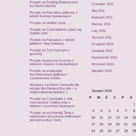
Przepis na Pudding Butterscotch
Czerwiec 2011
by David Lebovitz
Maj 2011
Przepis na Pancakes jabłkowy z
lekkim kremem bananowym
Kwiecień 2011
Przepis na słodkie życie……
Marzec 2011
Przepis na Czekoladowe ciasto wg
Luty 2011
Sophie Dahl
Styczeń 2011
Przepis na Pancakes z lekkim
jabłkiem i bitą śmietaną
Grudzień 2010
Przepis na Tost francuski z
Listopad 2010
gruszką
Październik 2010
Przepis na pyszną Gruszkę z
imbirem i musem czekoladowym
Wrzesień 2010
Przepis na smakowite
Sierpień 2010
Karmelizowane jabłkowo –
cynamonowe krówki
Wywiad z La Dolce Caramella dla
portalu We-Dwoje.pl A w nim – o
Sierpień 2026
mojej kulinarnej wpadce ;)
P
W
Ś
C
P
S
Przepis na Czekoladki z chili,
mascarpone i maliną oraz z
1
imbirem i orzechem laskowym
3
4
5
6
7
8
Przepis na wyśmienitą Tartę z
nadzieniem gruszkowo-imbirowym
10
11
12
13
14
15
pod pierzynką z bezy
17
18
19
20
21
22
24
25
26
27
28
29