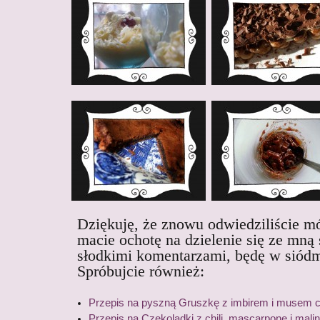
Dziękuję, że znowu odwiedziliście mój
macie ochotę na dzielenie się ze mną
słodkimi komentarzami, będę w siód
Spróbujcie również:
Przepis na pyszną Gruszkę z imbirem i musem
Przepis na Czekoladki z chili, mascarpone i malin