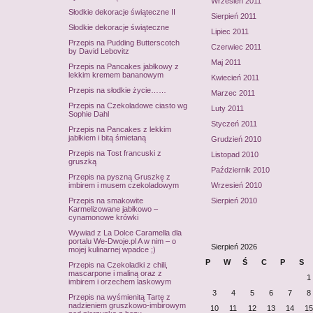
Wrzesień 2011
Słodkie dekoracje świąteczne II
Sierpień 2011
Słodkie dekoracje świąteczne
Lipiec 2011
Przepis na Pudding Butterscotch
Czerwiec 2011
by David Lebovitz
Maj 2011
Przepis na Pancakes jabłkowy z
lekkim kremem bananowym
Kwiecień 2011
Przepis na słodkie życie……
Marzec 2011
Przepis na Czekoladowe ciasto wg
Luty 2011
Sophie Dahl
Styczeń 2011
Przepis na Pancakes z lekkim
jabłkiem i bitą śmietaną
Grudzień 2010
Przepis na Tost francuski z
Listopad 2010
gruszką
Październik 2010
Przepis na pyszną Gruszkę z
imbirem i musem czekoladowym
Wrzesień 2010
Przepis na smakowite
Sierpień 2010
Karmelizowane jabłkowo –
cynamonowe krówki
Wywiad z La Dolce Caramella dla
portalu We-Dwoje.pl A w nim – o
Sierpień 2026
mojej kulinarnej wpadce ;)
P
W
Ś
C
P
S
Przepis na Czekoladki z chili,
mascarpone i maliną oraz z
1
imbirem i orzechem laskowym
3
4
5
6
7
8
Przepis na wyśmienitą Tartę z
nadzieniem gruszkowo-imbirowym
10
11
12
13
14
15