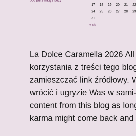
pod pierzynką z bezy
17
18
19
20
21
22
24
25
26
27
28
29
31
« sie
La Dolce Caramella
2026
All
korzystania z treści tego blo
zamieszczać link źródłowy.
wrócić i ugryzie Was w sami-w
content from this blog as lon
karma might come back and b