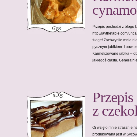
cynamo
Przepis pochodzi z blogu L
http://laythetable.com/un
fudge/ Zachwyciło mnie ni
pysznym jabłkiem. I powie
Karmelizowane jabłka – obł
jakiegoś ciasta. Generaln
Przepis
z czeko
Oj wzięło mnie strasznie 
produkowana jest w Sycowi