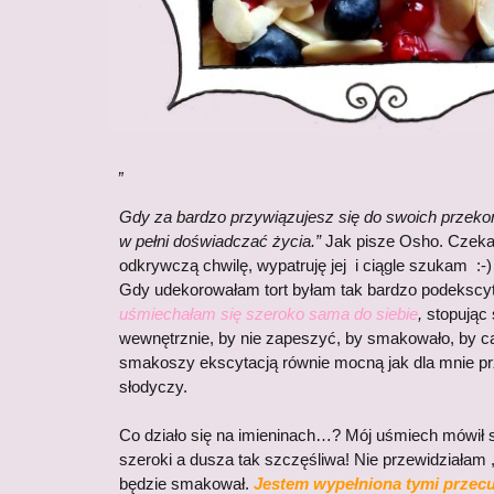
„
Gdy za bardzo przywiązujesz się do swoich przekon
w pełni doświadczać życia.”
Jak pisze Osho. Czeka
odkrywczą chwilę, wypatruję jej i ciągle szukam :-)
Gdy udekorowałam tort byłam tak bardzo podekscy
uśmiechałam się szeroko sama do siebie
,
stopując 
wewnętrznie, by nie zapeszyć, by smakowało, by ca
smakoszy ekscytacją równie mocną jak dla mnie pr
słodyczy.
Co działo się na imieninach…? Mój uśmiech mówił s
szeroki a dusza tak szczęśliwa! Nie przewidziałam 
będzie smakował.
Jestem wypełniona tymi przec