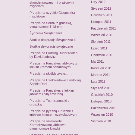
Luty 2012
skondensowanym i prażonymi
migdałami
Styczeń 2012
Przepis na szybkie Ciasteczka
Grudzień 2011
migdałowe
Listopad 2011
Przepis na Sernik z gruszką,
cynamonem i imbirem
Październik 2011
Życzenia Świąteczne!
Wrzesień 2011
Słodkie dekoracje świąteczne II
Sierpień 2011
Słodkie dekoracje świąteczne
Lipiec 2011
Przepis na Pudding Butterscotch
Czerwiec 2011
by David Lebovitz
Maj 2011
Przepis na Pancakes jabłkowy z
lekkim kremem bananowym
Kwiecień 2011
Przepis na słodkie życie……
Marzec 2011
Przepis na Czekoladowe ciasto wg
Luty 2011
Sophie Dahl
Styczeń 2011
Przepis na Pancakes z lekkim
jabłkiem i bitą śmietaną
Grudzień 2010
Przepis na Tost francuski z
Listopad 2010
gruszką
Październik 2010
Przepis na pyszną Gruszkę z
imbirem i musem czekoladowym
Wrzesień 2010
Przepis na smakowite
Sierpień 2010
Karmelizowane jabłkowo –
cynamonowe krówki