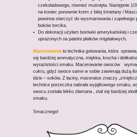
czekoladowego, również muśnięta. Następnie 1/
na koniec ponownie krem z bitej śmietany i Mas
powinna starczyć do wysmarowania i zupełnego p
boków torcika.
Do dekoracji użyłam borówki amerykańskiej i cze
uprażonych na patelni płatków migdałowych.
Macerowanie
to technika gotowania, która sprawia
się bardziej aromatyczna, miękka, krucha i delikatna
wyrazistości smaku. Macerowanie owoców wymaga
cukru, gdyż owoce same w sobie zawierają dużą ilo
idzie – soków. Z łaciny, maceratus znaczy „zmiękczy
technice porzeczka nabrała wyjątkowego smaku, 
owocu została lekko złamana , stał się bardziej słodk
smaku.
Smacznego!