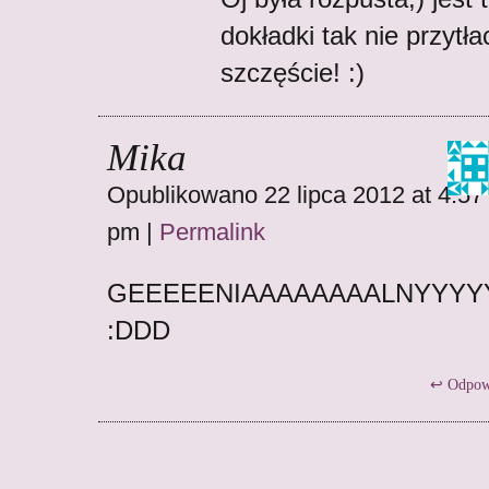
dokładki tak nie przytła
szczęście! :)
Mika
Opublikowano 22 lipca 2012 at 4:57
pm
|
Permalink
GEEEEENIAAAAAAAALNYYYYYYYYYYY!!
:DDD
Odpow