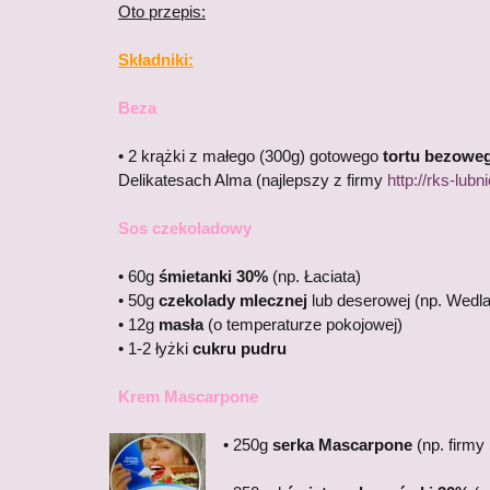
Oto przepis:
Składniki:
Beza
• 2 krążki z małego (300g) gotowego
tortu bezowe
Delikatesach Alma (najlepszy z firmy
http://rks-lubni
Sos czekoladowy
• 60g
śmietanki 30%
(np. Łaciata)
• 50g
czekolady mlecznej
lub deserowej (np. Wedla
• 12g
masła
(o temperaturze pokojowej)
• 1-2 łyżki
cukru pudru
Krem Mascarpone
• 250g
serka Mascarpone
(np. firmy 