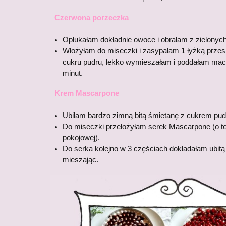
Czerwona porzeczka
Opłukałam dokładnie owoce i obrałam z zielonych
Włożyłam do miseczki i zasypałam 1 łyżką przes
cukru pudru, lekko wymieszałam i poddałam mac
minut.
Krem Mascarpone
Ubiłam bardzo zimną bitą śmietanę z cukrem pu
Do miseczki przełożyłam serek Mascarpone (o t
pokojowej).
Do serka kolejno w 3 częściach dokładałam ubitą
mieszając.