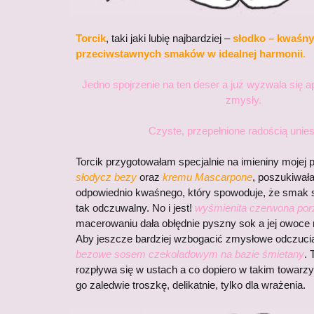
Torcik
, taki jaki lubię najbardziej –
słodko – kwaśny
przeciwstawnych smaków w idealnej harmonii
.
Jedno spojrzenie na ten deser a już wyzwala się a
zmysły.
Czyste, przepełnione radością unies
Torcik przygotowałam specjalnie na imieniny mojej p
słodycz bezy
oraz
kremu Mascarpone
, poszukiwa
odpowiednio kwaśnego, który spowoduje, że smak sł
tak odczuwalny. No i jest!
wyśmienita czerwona po
macerowaniu dała obłędnie pyszny sok a jej owoce 
Aby jeszcze bardziej wzbogacić zmysłowe odczuci
bezowe sosem czekoladowym na bazie śmietany
. 
rozpływa się w ustach a co dopiero w takim towarz
go zaledwie troszkę, delikatnie, tylko dla wrażenia.