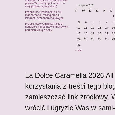
Wywiad z La Dolce Caramella dla
portalu We-Dwoje.pl A w nim – o
Sierpień 2026
mojej kulinarnej wpadce ;)
P
W
Ś
C
P
S
Przepis na Czekoladki z chili,
mascarpone i maliną oraz z
1
imbirem i orzechem laskowym
3
4
5
6
7
8
Przepis na wyśmienitą Tartę z
nadzieniem gruszkowo-imbirowym
10
11
12
13
14
15
pod pierzynką z bezy
17
18
19
20
21
22
24
25
26
27
28
29
31
« sie
La Dolce Caramella
2026
All
korzystania z treści tego blo
zamieszczać link źródłowy.
wrócić i ugryzie Was w sami-w