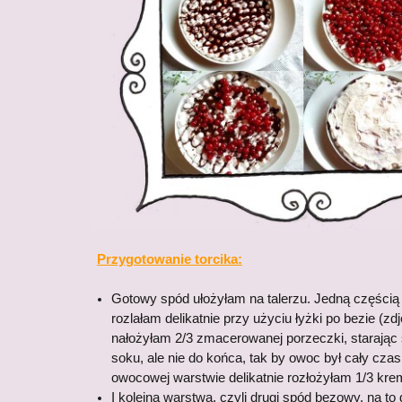
Przygotowanie torcika:
Gotowy spód ułożyłam na talerzu. Jedną części
rozlałam delikatnie przy użyciu łyżki po bezie (zd
nałożyłam 2/3 zmacerowanej porzeczki, starając 
soku, ale nie do końca, tak by owoc był cały czas
owocowej warstwie delikatnie rozłożyłam 1/3 kr
I kolejna warstwa, czyli drugi spód bezowy, na t