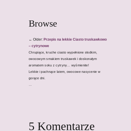
Browse
←
Older:
Przepis na lekkie Ciasto truskawkowo
– cytrynowe
Chrupiące, kruche ciasto wypełnione słodkim,
owocowym smakiem truskawek i doskonałym
aromatem soku z cytryny… wyśmienite!
Lekkie i pachnące latem, owocowe nasycenie w
gorące dni.
…
5
Komentarze