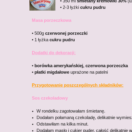
• 350 ml
śmietany kremówki 30%
(u
• 2-3 łyżki
cukru pudru
Masa porzeczkowa
• 500g
czerwonej porzeczki
• 1 łyżka
cukru pudru
Dodatki do dekoracji:
•
borówka amerykańskiej, czerwona porzeczka
•
płatki migdałowe
uprażone na patelni
Przygotowanie poszczególnych składników:
Sos czekoladowy
W rondelku zagotowałam śmietanę.
Dodałam połamaną czekoladę, delikatnie wymies
Odstawiłam na kilka minut.
Dodałam masło i cukier puder, całość delikatnie