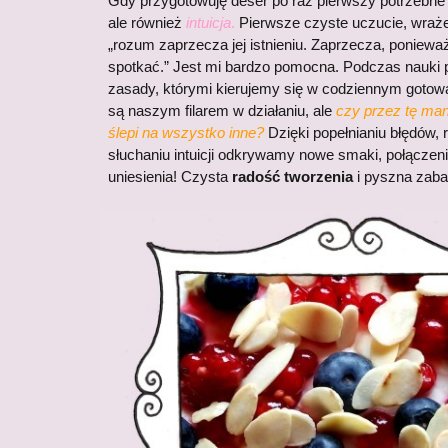
Gdy przygotowuję deser po raz pierwszy potrzebne 
ale również
intuicja
.
Pierwsze czyste uczucie, wraże
„rozum zaprzecza jej istnieniu. Zaprzecza, ponieważ 
spotkać.” Jest mi bardzo pomocna. Podczas nauk
zasady, którymi kierujemy się w codziennym gotowa
są naszym filarem w działaniu, ale
czy przez tę man
ślepi na wszystko inne?
Dzięki popełnianiu błędów,
słuchaniu intuicji odkrywamy nowe smaki, połączen
uniesienia! Czysta
radość tworzenia
i pyszna zaba