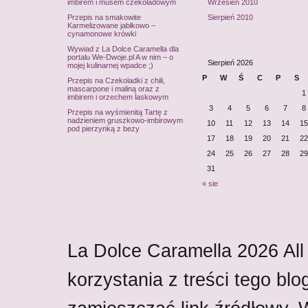
imbirem i musem czekoladowym
Wrzesień 2010
Przepis na smakowite
Sierpień 2010
Karmelizowane jabłkowo –
cynamonowe krówki
Wywiad z La Dolce Caramella dla
portalu We-Dwoje.pl A w nim – o
Sierpień 2026
mojej kulinarnej wpadce ;)
P
W
Ś
C
P
S
Przepis na Czekoladki z chili,
mascarpone i maliną oraz z
1
imbirem i orzechem laskowym
3
4
5
6
7
8
Przepis na wyśmienitą Tartę z
nadzieniem gruszkowo-imbirowym
10
11
12
13
14
15
pod pierzynką z bezy
17
18
19
20
21
22
24
25
26
27
28
29
31
« sie
La Dolce Caramella
2026
All
korzystania z treści tego blo