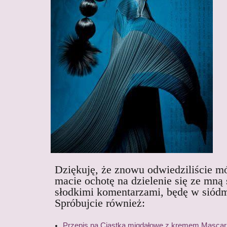
Dziękuję, że znowu odwiedziliście mój
macie ochotę na dzielenie się ze mną
słodkimi komentarzami, będę w siód
Spróbujcie również:
Przepis na Ciastka migdałowe z kremem Mascar