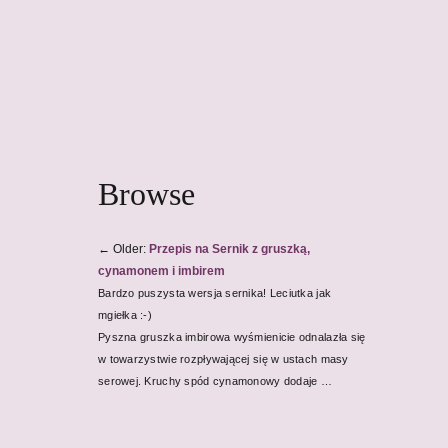
Browse
←
Older:
Przepis na Sernik z gruszką,
cynamonem i imbirem
Bardzo puszysta wersja sernika! Leciutka jak
mgiełka :-)
Pyszna gruszka imbirowa wyśmienicie odnalazła się
w towarzystwie rozpływającej się w ustach masy
serowej. Kruchy spód cynamonowy dodaje …