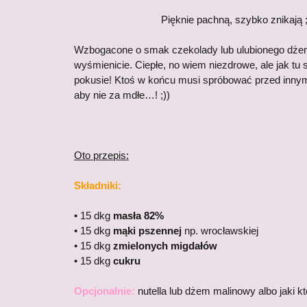
Pięknie pachną, szybko znikają 
Wzbogacone o smak czekolady lub ulubionego dż
wyśmienicie. Ciepłe, no wiem niezdrowe, ale jak tu s
pokusie! Ktoś w końcu musi spróbować przed inny
aby nie za mdłe…! ;))
Oto przepis:
Składniki:
• 15 dkg
masła 82%
• 15 dkg
mąki pszennej
np. wrocławskiej
• 15 dkg
zmielonych migdałów
• 15 dkg
cukru
Opcjonalnie:
nutella lub dżem malinowy albo jaki kto 