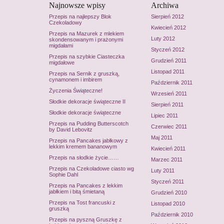
Najnowsze wpisy
Archiwa
Przepis na najlepszy Blok
Sierpień 2012
Czekoladowy
Kwiecień 2012
Przepis na Mazurek z mlekiem
Luty 2012
skondensowanym i prażonymi
migdałami
Styczeń 2012
Przepis na szybkie Ciasteczka
Grudzień 2011
migdałowe
Listopad 2011
Przepis na Sernik z gruszką,
cynamonem i imbirem
Październik 2011
Życzenia Świąteczne!
Wrzesień 2011
Słodkie dekoracje świąteczne II
Sierpień 2011
Słodkie dekoracje świąteczne
Lipiec 2011
Przepis na Pudding Butterscotch
Czerwiec 2011
by David Lebovitz
Maj 2011
Przepis na Pancakes jabłkowy z
lekkim kremem bananowym
Kwiecień 2011
Przepis na słodkie życie……
Marzec 2011
Przepis na Czekoladowe ciasto wg
Luty 2011
Sophie Dahl
Styczeń 2011
Przepis na Pancakes z lekkim
jabłkiem i bitą śmietaną
Grudzień 2010
Przepis na Tost francuski z
Listopad 2010
gruszką
Październik 2010
Przepis na pyszną Gruszkę z