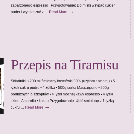
zaparzonego espresso Przygotowanie: Do miski wsypać cukier
→
puder i wymieszać z …
Read More
Przepis na Tiramisu
Składniki: • 200 ml śmietany kremówki 30% (użyłam Łaciatej) • 5
łyżek cukru pudru • 4 żółtka • 500g serka Mascarpone • 200g
podłużnych biszkoptów • 4 łyżki mocnej kawy espresso • 4 łyżki
likieru Amaretto • kakao Przygotowanie: Ubić śmietanę z 1 łyżką
→
cukru …
Read More