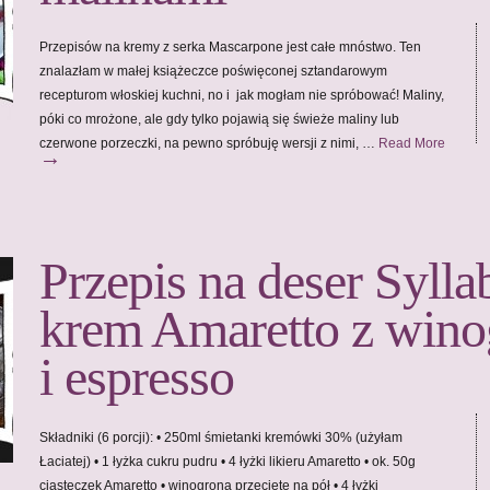
Przepisów na kremy z serka Mascarpone jest całe mnóstwo. Ten
znalazłam w małej książeczce poświęconej sztandarowym
recepturom włoskiej kuchni, no i jak mogłam nie spróbować! Maliny,
póki co mrożone, ale gdy tylko pojawią się świeże maliny lub
czerwone porzeczki, na pewno spróbuję wersji z nimi, …
Read More
→
Przepis na deser Sylla
krem Amaretto z win
i espresso
Składniki (6 porcji): • 250ml śmietanki kremówki 30% (użyłam
Łaciatej) • 1 łyżka cukru pudru • 4 łyżki likieru Amaretto • ok. 50g
ciasteczek Amaretto • winogrona przecięte na pół • 4 łyżki