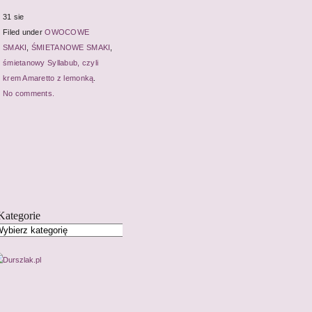
31 sie
Filed under
OWOCOWE
SMAKI
,
ŚMIETANOWE SMAKI
,
śmietanowy Syllabub, czyli
krem Amaretto z lemonką
.
No comments.
Kategorie