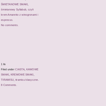
ŚMIETANOWE SMAKI
,
śmietanowy Syllabub, czyli
krem Amaretto z winogronami i
espresso
.
No comments.
1 lis
Filed under
CIASTA
,
KAWOWE
SMAKI
,
KREMOWE SMAKI
,
TIRAMISU
,
tiramisu klasyczne
.
8 Comments.