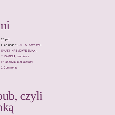
mi
25 paź
Filed under
CIASTA
,
KAWOWE
SMAKI
,
KREMOWE SMAKI
,
TIRAMISU
,
tiramisu z
kruszonymi biszkoptami
.
2 Comments.
bub, czyli
nką