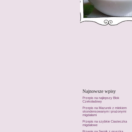
Najnowsze wpisy
Przepis na najlepszy Blok
Czekoladowy
Przepis na Mazurek z mlekiem
skondensowanym i prażonymi
migdałami
Przepis na szybkie Ciasteczka
migdałowe
Przepis na Sernik z gruszką,