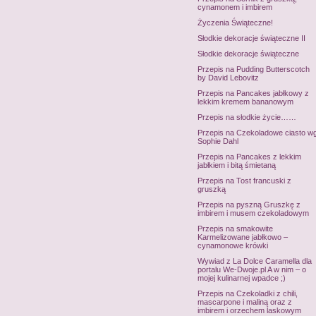
cynamonem i imbirem
Życzenia Świąteczne!
Słodkie dekoracje świąteczne II
Słodkie dekoracje świąteczne
Przepis na Pudding Butterscotch
by David Lebovitz
Przepis na Pancakes jabłkowy z
lekkim kremem bananowym
Przepis na słodkie życie……
Przepis na Czekoladowe ciasto w
Sophie Dahl
Przepis na Pancakes z lekkim
jabłkiem i bitą śmietaną
Przepis na Tost francuski z
gruszką
Przepis na pyszną Gruszkę z
imbirem i musem czekoladowym
Przepis na smakowite
Karmelizowane jabłkowo –
cynamonowe krówki
Wywiad z La Dolce Caramella dla
portalu We-Dwoje.pl A w nim – o
mojej kulinarnej wpadce ;)
Przepis na Czekoladki z chili,
mascarpone i maliną oraz z
imbirem i orzechem laskowym