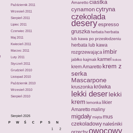
ciastka
Amaretto
Październik 2011
cytryna
cynamon
Wrzesień 2011
czekolada
Sierpień 2011
desery
espresso
Lipiec 2011
gruszka
Czerwiec 2011
herbata
herbata
Maj 2011
lub kawa po przesłodzeniu
Kwiecień 2011
herbata lub kawa
imbir
Marzec 2011
rozgrzewająca
g
Luty 2011
karmel
jabłko
kajmak
kokos
Styczeń 2011
krem z
krem Amaretto
Grudzień 2010
serka
Listopad 2010
Mascarpone
Październik 2010
krówka
kruszonka
Wrzesień 2010
lekki deser
lekki
Sierpień 2010
krem
likier
lemonka
Amaretto
maliny
migdały
mus
Sierpień 2026
mięta
P
W
Ś
C
P
S
N
czekoladowy
naleśniki
owocowy
1
2
orzechy