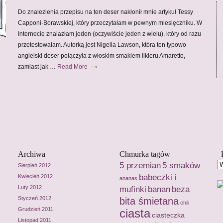
Do znalezienia przepisu na ten deser nakłonił mnie artykuł Tessy
Capponi-Borawskiej, który przeczytałam w pewnym miesięczniku. W
Internecie znalazłam jeden (oczywiście jeden z wielu), który od razu
przetestowałam. Autorką jest Nigella Lawson, która ten typowo
angielski deser połączyła z włoskim smakiem likieru Amaretto,
→
zamiast jak …
Read More
Archiwa
Chmurka tagów
5 przemian
5 smaków
Sierpień 2012
babeczki i
Kwiecień 2012
ananas
Luty 2012
mufinki
banan
beza
Styczeń 2012
bita śmietana
chili
Grudzień 2011
ciasta
ciasteczka
Listopad 2011