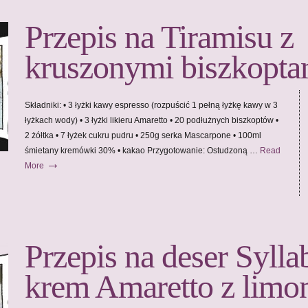
Przepis na Tiramisu z
kruszonymi biszkopta
Składniki: • 3 łyżki kawy espresso (rozpuścić 1 pełną łyżkę kawy w 3
łyżkach wody) • 3 łyżki likieru Amaretto • 20 podłużnych biszkoptów •
2 żółtka • 7 łyżek cukru pudru • 250g serka Mascarpone • 100ml
śmietany kremówki 30% • kakao Przygotowanie: Ostudzoną …
Read
→
More
Przepis na deser Sylla
krem Amaretto z limo