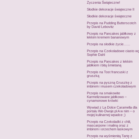
Życzenia Świąteczne!
Słodkie dekoracje świąteczne II
Słodkie dekoracje świąteczne
Przepis na Pudding Butterscotch
by David Lebovitz
Przepis na Pancakes jabłkowy z
lekkim kremem bananowym
Przepis na słodkie życie……
Przepis na Czekoladowe ciasto w
Sophie Dahl
Przepis na Pancakes z lekkim
jabłkiem i bitą śmietaną
Przepis na Tost francuski z
gruszką
Przepis na pyszną Gruszkę z
imbirem i musem czekoladowym
Przepis na smakowite
Karmelizowane jabłkowo –
cynamonowe krówki
Wywiad z La Dolce Caramella dla
portalu We-Dwoje.pl A w nim – o
mojej kulinarnej wpadce ;)
Przepis na Czekoladki z chili,
mascarpone i maliną oraz z
imbirem i orzechem laskowym
Przepis na wyśmienitą Tartę z