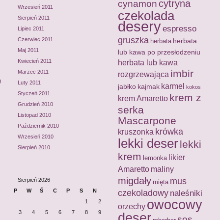
cytryna
cynamon
Wrzesień 2011
czekolada
Sierpień 2011
desery
espresso
Lipiec 2011
gruszka
Czerwiec 2011
herbata
herbata
Maj 2011
lub kawa po przesłodzeniu
Kwiecień 2011
herbata lub kawa
imbir
Marzec 2011
rozgrzewająca
g
Luty 2011
karmel
jabłko
kajmak
kokos
Styczeń 2011
krem z
krem Amaretto
Grudzień 2010
serka
Listopad 2010
Mascarpone
Październik 2010
krówka
kruszonka
Wrzesień 2010
lekki deser
lekki
Sierpień 2010
krem
likier
lemonka
Amaretto
maliny
migdały
mus
Sierpień 2026
mięta
P
W
Ś
C
P
S
N
czekoladowy
naleśniki
owocowy
1
2
orzechy
3
4
5
6
7
8
9
deser
sos