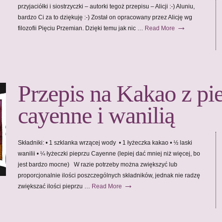
przyjaciółki i siostrzyczki – autorki tegoż przepisu – Alicji :-) Aluniu,
bardzo Ci za to dziękuję :-) Został on opracowany przez Alicję wg
→
filozofii Pięciu Przemian. Dzięki temu jak nic …
Read More
Przepis na Kakao z p
cayenne i wanilią
Składniki: • 1 szklanka wrzącej wody • 1 łyżeczka kakao • ½ laski
wanilii • ¼ łyżeczki pieprzu Cayenne (lepiej dać mniej niż więcej, bo
jest bardzo mocne) W razie potrzeby można zwiększyć lub
proporcjonalnie ilości poszczególnych składników, jednak nie radzę
→
zwiększać ilości pieprzu …
Read More