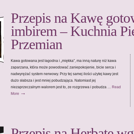
Przepis na Kawę goto
imbirem – Kuchnia Pi
Przemian
Kawa gotowana jest łagodna i „miękka”, ma inną naturę niż kawa
zaparzana, która może powodować zaniepokojenie, bicie serca i
nadwyrężać system nerwowy. Przy tej samej ilości użytej kawy jest
dużo słabsza i jest mniej pobudzająca. Natomiast jej
niezaprzeczalnym walorem jest to, ze rozgrzewa i pobudza …
Read
→
More
Przepis na Herbatę wg