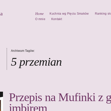
la
Home
Kuchnia wg Pięciu Smaków
Ranking sł
O mnie
Kontakt
Archiwum Tagów:
5 przemian
Przepis na Mufinki z g
imbirem