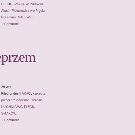
PIĘCIU SMAKÓW
,
nalewka
Alusi - Piołunówka wg Pięciu
Przemian
,
NALEWKI
.
1 Comment.
ieprzem
29 wrz
Filed under
KAKAO
,
kakao z
pieprzem cayenne i wanilią
,
KUCHNIA WG PIĘCIU
SMAKÓW
.
1 Comment.