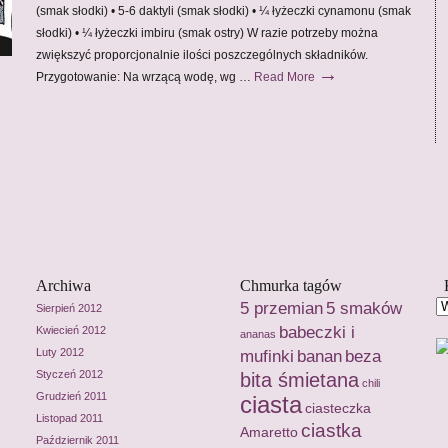
(smak słodki) • 5-6 daktyli (smak słodki) • ¼ łyżeczki cynamonu (smak
słodki) • ¼ łyżeczki imbiru (smak ostry) W razie potrzeby można
zwiększyć proporcjonalnie ilości poszczególnych składników.
→
Przygotowanie: Na wrzącą wodę, wg …
Read More
Archiwa
Chmurka tagów
5 przemian
5 smaków
Sierpień 2012
babeczki i
Kwiecień 2012
ananas
Luty 2012
mufinki
banan
beza
Styczeń 2012
bita śmietana
chili
Grudzień 2011
ciasta
ciasteczka
Listopad 2011
ciastka
Amaretto
Październik 2011