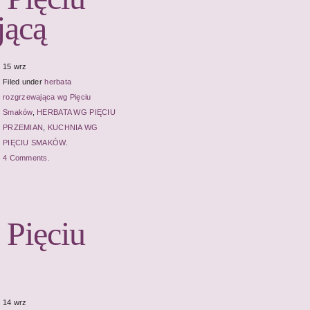
jącą
15 wrz
Filed under
herbata
rozgrzewająca wg Pięciu
Smaków
,
HERBATA WG PIĘCIU
PRZEMIAN
,
KUCHNIA WG
PIĘCIU SMAKÓW
.
4 Comments.
 Pięciu
14 wrz