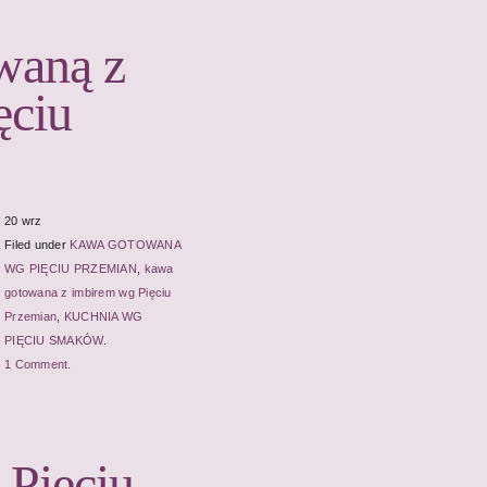
waną z
ęciu
20 wrz
Filed under
KAWA GOTOWANA
WG PIĘCIU PRZEMIAN
,
kawa
gotowana z imbirem wg Pięciu
Przemian
,
KUCHNIA WG
PIĘCIU SMAKÓW
.
1 Comment.
 Pięciu