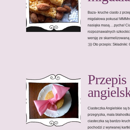
Baza- kruche ciasto z prze
migdałowa pokusa! MMMnia
nasiąka masą….pycha! Cias
rozpoznawalnych szkocki
wersję ze skarmelizowaną 
:))) Oto przepis: Składniki
Przepis
angiels
Ciasteczka Angielskie są ba
przegryzka, mała błahostka
ciasteczka są bardzo kruch
pochodzi z wyrwanej kartki 