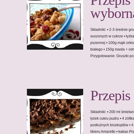
wyborną
Składniki: • 2-3 średnie gr
suszonych w cukrze • łyż
pszennej • 100g mąki orki
białego • 150g masła + o
Przygotowanie: Gruszki 
Przepis
Składniki: • 200 ml śmieta
łyżek cukru pudru • 4 żółt
podłużnych biszkoptów • 4 
likieru Amaretto • kakao P