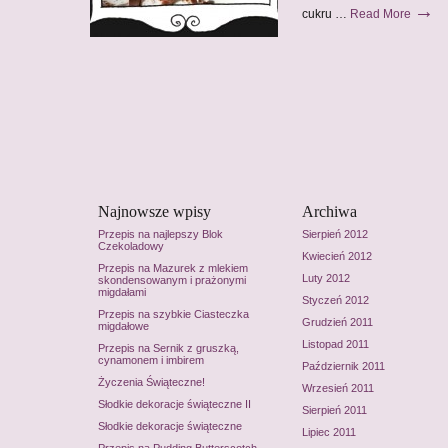
→
cukru …
Read More
Najnowsze wpisy
Archiwa
Przepis na najlepszy Blok
Sierpień 2012
Czekoladowy
Kwiecień 2012
Przepis na Mazurek z mlekiem
Luty 2012
skondensowanym i prażonymi
migdałami
Styczeń 2012
Przepis na szybkie Ciasteczka
Grudzień 2011
migdałowe
Listopad 2011
Przepis na Sernik z gruszką,
cynamonem i imbirem
Październik 2011
Życzenia Świąteczne!
Wrzesień 2011
Słodkie dekoracje świąteczne II
Sierpień 2011
Słodkie dekoracje świąteczne
Lipiec 2011