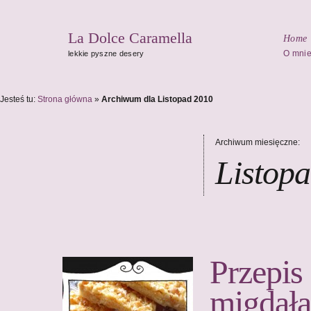
La Dolce Caramella
Home
O mni
lekkie pyszne desery
Jesteś tu:
Strona główna
»
Archiwum dla Listopad 2010
Archiwum miesięczne:
Listop
Przepis
migdał