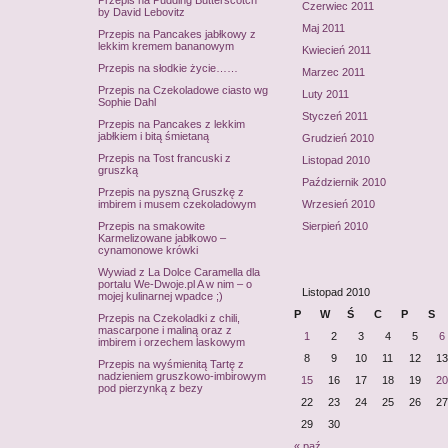
Przepis na Pudding Butterscotch
Czerwiec 2011
by David Lebovitz
Maj 2011
Przepis na Pancakes jabłkowy z
lekkim kremem bananowym
Kwiecień 2011
Przepis na słodkie życie……
Marzec 2011
Przepis na Czekoladowe ciasto wg
Luty 2011
Sophie Dahl
Styczeń 2011
Przepis na Pancakes z lekkim
jabłkiem i bitą śmietaną
Grudzień 2010
Przepis na Tost francuski z
Listopad 2010
gruszką
Październik 2010
Przepis na pyszną Gruszkę z
imbirem i musem czekoladowym
Wrzesień 2010
Przepis na smakowite
Sierpień 2010
Karmelizowane jabłkowo –
cynamonowe krówki
Wywiad z La Dolce Caramella dla
portalu We-Dwoje.pl A w nim – o
Listopad 2010
mojej kulinarnej wpadce ;)
P
W
Ś
C
P
S
Przepis na Czekoladki z chili,
mascarpone i maliną oraz z
1
2
3
4
5
6
imbirem i orzechem laskowym
8
9
10
11
12
13
Przepis na wyśmienitą Tartę z
nadzieniem gruszkowo-imbirowym
15
16
17
18
19
20
pod pierzynką z bezy
22
23
24
25
26
27
29
30
« paź