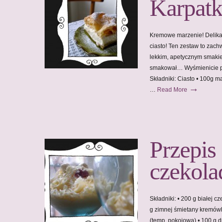
Karpat
Kremowe marzenie! Delikat
ciasto! Ten zestaw to zach
lekkim, apetycznym smakie
smakował… Wyśmienicie pys
Składniki: Ciasto • 100g m
→
…
Read More
Przepis
czekola
Składniki: • 200 g białej c
g zimnej śmietany kremówki
(temp. pokojowa) • 100 g