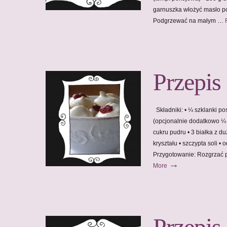
garnuszka włożyć masło p
Podgrzewać na małym …
Przepis
Składniki: • ¼ szklanki p
(opcjonalnie dodatkowo ¼ s
cukru pudru • 3 białka z du
kryształu • szczypta soli •
Przygotowanie: Rozgrzać 
→
More
Przepis