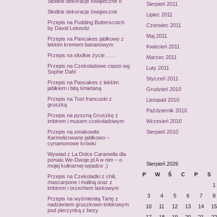
Słodkie dekoracje świąteczne II
Sierpień 2011
Słodkie dekoracje świąteczne
Lipiec 2011
Przepis na Pudding Butterscotch
Czerwiec 2011
by David Lebovitz
Maj 2011
Przepis na Pancakes jabłkowy z
lekkim kremem bananowym
Kwiecień 2011
Przepis na słodkie życie……
Marzec 2011
Przepis na Czekoladowe ciasto wg
Luty 2011
Sophie Dahl
Styczeń 2011
Przepis na Pancakes z lekkim
jabłkiem i bitą śmietaną
Grudzień 2010
Przepis na Tost francuski z
Listopad 2010
gruszką
Październik 2010
Przepis na pyszną Gruszkę z
imbirem i musem czekoladowym
Wrzesień 2010
Przepis na smakowite
Sierpień 2010
Karmelizowane jabłkowo –
cynamonowe krówki
Wywiad z La Dolce Caramella dla
portalu We-Dwoje.pl A w nim – o
Sierpień 2026
mojej kulinarnej wpadce ;)
P
W
Ś
C
P
S
Przepis na Czekoladki z chili,
mascarpone i maliną oraz z
1
imbirem i orzechem laskowym
3
4
5
6
7
8
Przepis na wyśmienitą Tartę z
nadzieniem gruszkowo-imbirowym
10
11
12
13
14
15
pod pierzynką z bezy