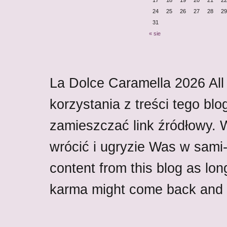
17
18
19
20
21
22
24
25
26
27
28
29
31
« sie
La Dolce Caramella
2026
All
korzystania z treści tego blo
zamieszczać link źródłowy.
wrócić i ugryzie Was w sami-w
content from this blog as lon
karma might come back and b