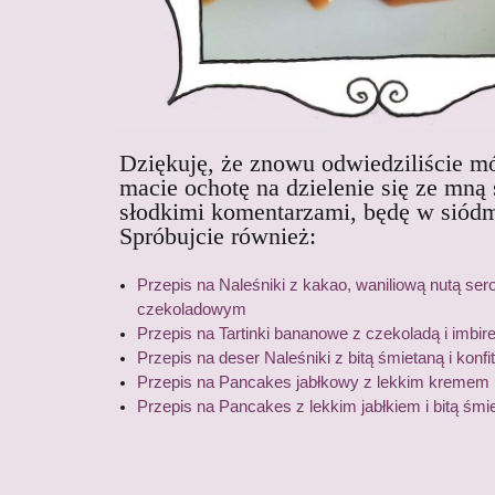
Dziękuję, że znowu odwiedziliście mój
macie ochotę na dzielenie się ze mną
słodkimi komentarzami, będę w siód
Spróbujcie również:
Przepis na Naleśniki z kakao, waniliową nutą s
czekoladowym
Przepis na Tartinki bananowe z czekoladą i imbi
Przepis na deser Naleśniki z bitą śmietaną i konfi
Przepis na Pancakes jabłkowy z lekkim kreme
Przepis na Pancakes z lekkim jabłkiem i bitą śmi