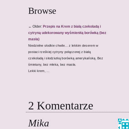
Browse
←
Older:
Przepis na Krem z białą czekoladą i
cytryną udekorowany wyśmienitą borówką (bez
masła)
Niedzielne słodkie chwile… z lekkim deserem w
postaci rześkiej cytryny połączonej z białą
czekoladą i słodziutką borówką amerykańską. Bez
śmietany, bez mleka, bez masła.
Lekki krem, …
2
Komentarze
Mika