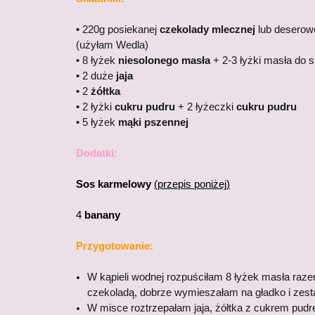
• 220g posiekanej
czekolady mlecznej
lub deserow
(użyłam Wedla)
• 8 łyżek
niesolonego masła
+ 2-3 łyżki masła do 
• 2 duże
jaja
• 2
żółtka
• 2 łyżki
cukru pudru
+ 2 łyżeczki
cukru pudru
• 5 łyżek
mąki pszennej
Dodatki:
Sos karmelowy
(przepis poniżej)
4
banany
Przygotowanie:
W kąpieli wodnej rozpuściłam 8 łyżek masła raz
czekoladą, dobrze wymieszałam na gładko i zest
W misce roztrzepałam jaja, żółtka z cukrem pu