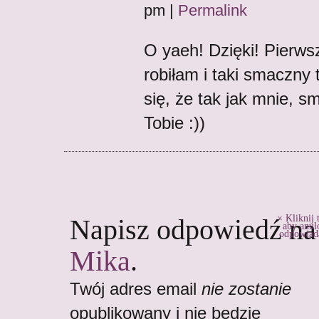
pm
|
Permalink
O yaeh! Dzięki! Pierwsz
robiłam i taki smaczny t
się, że tak jak mnie, sm
Tobie :))
Kliknij t
Napisz odpowiedź na
aby anu
odpowiad
Mika
.
Twój adres email
nie zostanie
opublikowany i nie będzie