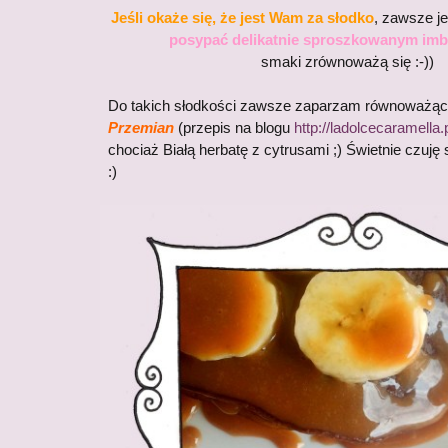
Jeśli okaże się, że jest Wam za słodko
, zawsze j
posypać delikatnie sproszkowanym imb
smaki zrównoważą się :-))
Do takich słodkości zawsze zaparzam równoważą
Przemian
(przepis na blogu
http://ladolcecaramella
chociaż Białą herbatę z cytrusami ;) Świetnie czuję
:)