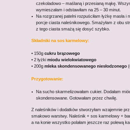
czekoladowo – maślaną i przesianą mąkę. Wszy
wymieszałam i odstawiłam na 25 – 30 minut.
Na rozgrzanej patelni rozpuściłam łyżkę masła i
porcje ciasta naleśnikowego. Smażyłam z obu st
z tego ciasta smażą się dosyć szybko.
Składniki na sos karmelowy:
• 150g
cukru brązowego
• 2 łyżki
miodu wielokwiatowego
• 200g
mleka skondensowanego niesłodzonego
(
Przygotowanie:
Na sucho skarmelizowałam cukier. Dodałam miód 
skondensowane. Gotowałam przez chwilę.
Z naleśników i dodatków stworzyłam wzajemnie prz
smakowo warstwy. Naleśnik + sos karmelowy + ban
a na konie wszystko polałam jeszcze raz polewą k