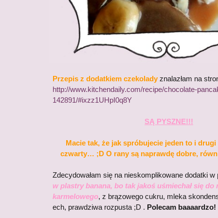
Przepis z dodatkiem czekolady
znalazłam na stro
http://www.kitchendaily.com/recipe/chocolate-panca
142891/#ixzz1UHpI0q8Y
SĄ PYSZNE!!!
Macie tak, że jak spróbujecie jeden to i drugi 
czwarty… ;D O rany są naprawdę dobre, równ
Zdecydowałam się na nieskomplikowane dodatki w 
w plastry banana, bo tak jakoś uśmiechał się do
karmelowego
, z brązowego cukru, mleka skonde
ech, prawdziwa rozpusta ;D .
Polecam baaaardzo!