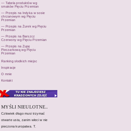
Tabela produktów wg
smaków Pięciu Przemian
Przepis na Indyka w sosie
chrzanowym wg Pięciu
Przemian
Przepis na Żurek wg Pięciu
Przemian
Przepis na Barszcz
Czerwony wg Pięciu Przemian
Przepis na Zupę
Pieczarkową wg Pięciu
Przemian
Ranking słodkich miejsc
Inspiracje
O mnie
Kontakt
MYŚLI NIEULOTNE..
Człowiek długo musi trzymać
otwarte usta, zanim wleci w nie
pieczona kuropatwa. T.