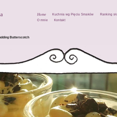
la
Home
Kuchnia wg Pięciu Smaków
Ranking sł
O mnie
Kontakt
udding Butterscotch