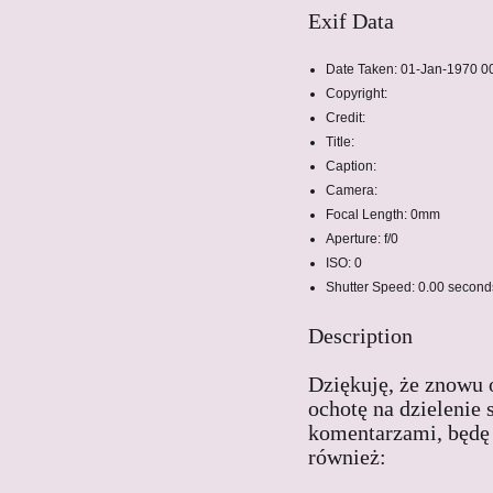
Exif Data
Date Taken:
01-Jan-1970 00
Copyright:
Credit:
Title:
Caption:
Camera:
Focal Length:
0mm
Aperture:
f/0
ISO:
0
Shutter Speed:
0.00 second
Description
Dziękuję, że znowu o
ochotę na dzielenie
komentarzami, będę
również: