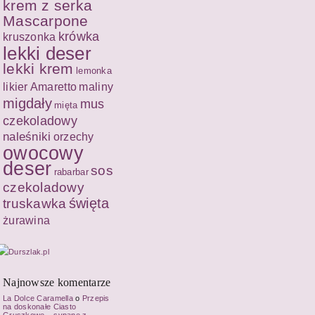
krem z serka
Mascarpone
krówka
kruszonka
lekki deser
lekki krem
lemonka
likier Amaretto
maliny
migdały
mus
mięta
czekoladowy
naleśniki
orzechy
owocowy
deser
sos
rabarbar
czekoladowy
święta
truskawka
żurawina
Najnowsze komentarze
La Dolce Caramella
o
Przepis
na doskonałe Ciasto