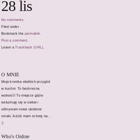
28 lis
No comments
.
Filed under .
Bookmark the
permalink
.
Post a comment
.
Leave a
Trackback (URL)
.
O MNIE
Moja kronika słodkich przygód
w kuchni. To bezkresna
wolność! To miejsce gdzie
wsłuchuję się w siebie i
odkrywam nowe ulubione
smaki. A dziś mam ochotę na...
:)
Who's Online