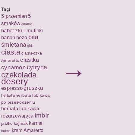
Tagi
5 przemian
5
smaków
ananas
babeczki i mufinki
bita
banan
beza
śmietana
chili
ciasta
ciasteczka
→
ciastka
Amaretto
cytryna
cynamon
czekolada
desery
espresso
gruszka
herbata lub kawa
herbata
po przesłodzeniu
herbata lub kawa
imbir
rozgrzewająca
karmel
jabłko
kajmak
krem Amaretto
kokos