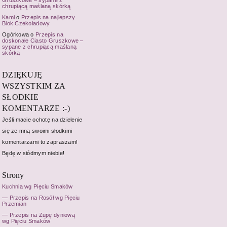
Gruszkowe – sypane z
chrupiącą maślaną skórką
Kami
o
Przepis na najlepszy
Blok Czekoladowy
Ogórkowa o
Przepis na
doskonałe Ciasto Gruszkowe –
sypane z chrupiącą maślaną
skórką
DZIĘKUJĘ
WSZYSTKIM ZA
SŁODKIE
KOMENTARZE :-)
Jeśli macie ochotę na dzielenie
się ze mną swoimi słodkimi
komentarzami to zapraszam!
Będę w siódmym niebie!
Strony
Kuchnia wg Pięciu Smaków
Przepis na Rosół wg Pięciu
Przemian
Przepis na Zupę dyniową
wg Pięciu Smaków