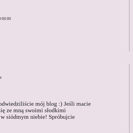
:00:00
s
dwiedziliście mój blog :) Jeśli macie
 się ze mną swoimi słodkimi
 w siódmym niebie! Spróbujcie