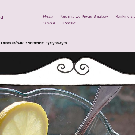
la
Home
Kuchnia wg Pięciu Smaków
Ranking sł
O mnie
Kontakt
 i biała krówka z sorbetem cyrtynowym