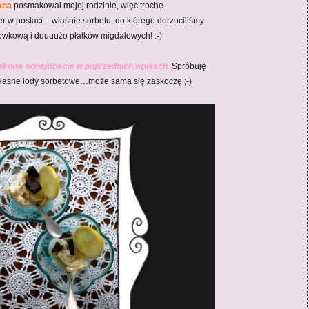
ana
posmakował mojej rodzinie, więc trochę
r w postaci – właśnie sorbetu, do którego dorzuciliśmy
rówkową i duuuużo płatków migdałowych! :-)
ówkowe
odnajdziecie w poprzednich wpisach
.
Spróbuję
własne lody sorbetowe…może sama się zaskoczę ;-)