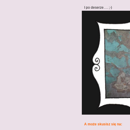
I po deserze…. ;-)
A może skusisz się na: