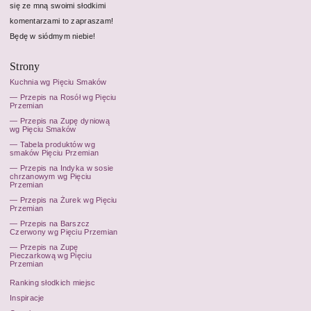
się ze mną swoimi słodkimi
komentarzami to zapraszam!
Będę w siódmym niebie!
Strony
Kuchnia wg Pięciu Smaków
Przepis na Rosół wg Pięciu
Przemian
Przepis na Zupę dyniową
wg Pięciu Smaków
Tabela produktów wg
smaków Pięciu Przemian
Przepis na Indyka w sosie
chrzanowym wg Pięciu
Przemian
Przepis na Żurek wg Pięciu
Przemian
Przepis na Barszcz
Czerwony wg Pięciu Przemian
Przepis na Zupę
Pieczarkową wg Pięciu
Przemian
Ranking słodkich miejsc
Inspiracje