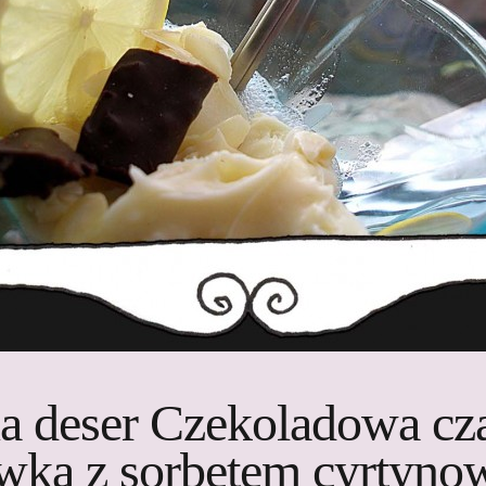
na deser Czekoladowa cza
ówka z sorbetem cyrtyn