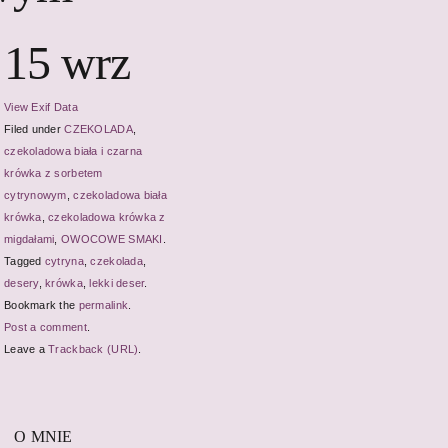
15 wrz
View Exif Data
Filed under
CZEKOLADA
,
czekoladowa biała i czarna
krówka z sorbetem
cytrynowym
,
czekoladowa biała
krówka
,
czekoladowa krówka z
migdałami
,
OWOCOWE SMAKI
.
Tagged
cytryna
,
czekolada
,
desery
,
krówka
,
lekki deser
.
Bookmark the
permalink
.
Post a comment
.
Leave a
Trackback (URL)
.
O MNIE