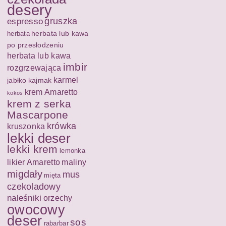
desery
espresso
gruszka
herbata lub kawa
herbata
po przesłodzeniu
herbata lub kawa
imbir
rozgrzewająca
karmel
jabłko
kajmak
krem Amaretto
kokos
krem z serka
Mascarpone
krówka
kruszonka
lekki deser
lekki krem
lemonka
likier Amaretto
maliny
migdały
mus
mięta
czekoladowy
naleśniki
orzechy
owocowy
deser
sos
rabarbar