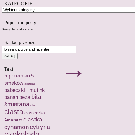
KATEGORIE
Popularne posty
Sorry. No data so far.
Szukaj przepisu
→
Tagi
5 przemian
5
smaków
ananas
babeczki i mufinki
bita
banan
beza
śmietana
chili
ciasta
ciasteczka
ciastka
Amaretto
cytryna
cynamon
czekolada