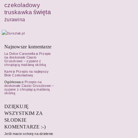
czekoladowy
święta
truskawka
żurawina
Najnowsze komentarze
La Dolce Caramella
o
Przepis
na doskonałe Ciasto
Gruszkowe – sypane z
chrupiącą maślaną skórką
Kami
o
Przepis na najlepszy
Blok Czekoladowy
Ogórkowa o
Przepis na
doskonałe Ciasto Gruszkowe –
sypane z chrupiącą maślaną
skórką
DZIĘKUJĘ
WSZYSTKIM ZA
SŁODKIE
KOMENTARZE :-)
Jeśli macie ochotę na dzielenie