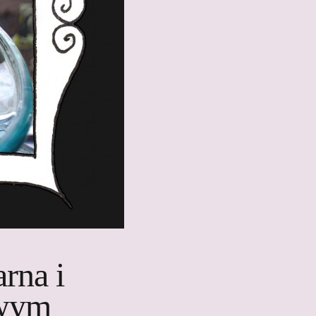
rna i
owym