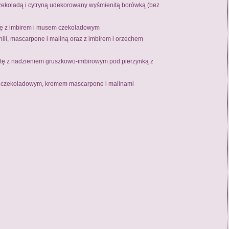
czekoladą i cytryną udekorowany wyśmienitą borówką (bez
kę z imbirem i musem czekoladowym
hili, mascarpone i maliną oraz z imbirem i orzechem
rtę z nadzieniem gruszkowo-imbirowym pod pierzynką z
m czekoladowym, kremem mascarpone i malinami