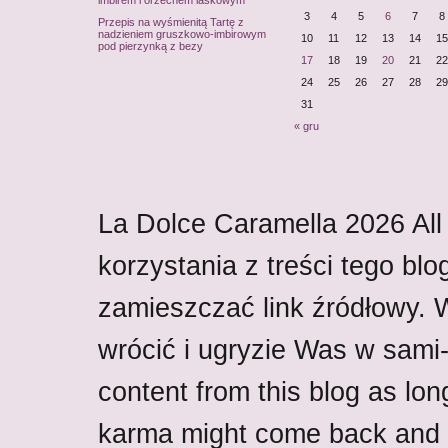
imbirem i orzechem laskowym
3
4
5
6
7
8
Przepis na wyśmienitą Tartę z
nadzieniem gruszkowo-imbirowym
10
11
12
13
14
15
pod pierzynką z bezy
17
18
19
20
21
22
24
25
26
27
28
29
31
« gru
La Dolce Caramella
2026
All
korzystania z treści tego blo
zamieszczać link źródłowy.
wrócić i ugryzie Was w sami-w
content from this blog as lon
karma might come back and b