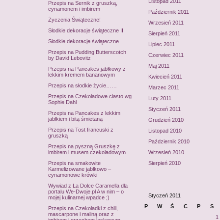
Listopad 2011
Przepis na Sernik z gruszką,
cynamonem i imbirem
Październik 2011
Życzenia Świąteczne!
Wrzesień 2011
Słodkie dekoracje świąteczne II
Sierpień 2011
Słodkie dekoracje świąteczne
Lipiec 2011
Przepis na Pudding Butterscotch
Czerwiec 2011
by David Lebovitz
Maj 2011
Przepis na Pancakes jabłkowy z
lekkim kremem bananowym
Kwiecień 2011
Przepis na słodkie życie……
Marzec 2011
Przepis na Czekoladowe ciasto wg
Luty 2011
Sophie Dahl
Styczeń 2011
Przepis na Pancakes z lekkim
jabłkiem i bitą śmietaną
Grudzień 2010
Przepis na Tost francuski z
Listopad 2010
gruszką
Październik 2010
Przepis na pyszną Gruszkę z
imbirem i musem czekoladowym
Wrzesień 2010
Przepis na smakowite
Sierpień 2010
Karmelizowane jabłkowo –
cynamonowe krówki
Wywiad z La Dolce Caramella dla
portalu We-Dwoje.pl A w nim – o
Styczeń 2011
mojej kulinarnej wpadce ;)
P
W
Ś
C
P
S
Przepis na Czekoladki z chili,
mascarpone i maliną oraz z
1