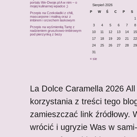
portalu We-Dwoje.pl A w nim – o
Sierpień 2026
mojej kulinarnej wpadce ;)
P
W
Ś
C
P
S
Przepis na Czekoladki z chili,
mascarpone i maliną oraz z
1
imbirem i orzechem laskowym
3
4
5
6
7
8
Przepis na wyśmienitą Tartę z
nadzieniem gruszkowo-imbirowym
10
11
12
13
14
15
pod pierzynką z bezy
17
18
19
20
21
22
24
25
26
27
28
29
31
« sie
La Dolce Caramella
2026
All
korzystania z treści tego blo
zamieszczać link źródłowy.
wrócić i ugryzie Was w sami-w