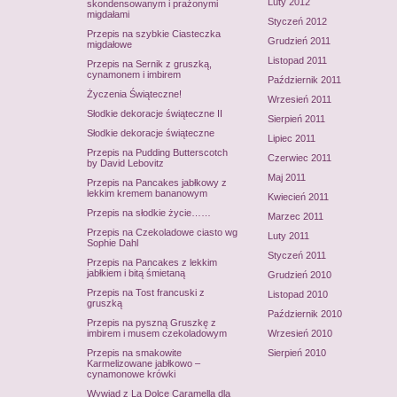
Luty 2012
skondensowanym i prażonymi
migdałami
Styczeń 2012
Przepis na szybkie Ciasteczka
Grudzień 2011
migdałowe
Listopad 2011
Przepis na Sernik z gruszką,
cynamonem i imbirem
Październik 2011
Życzenia Świąteczne!
Wrzesień 2011
Słodkie dekoracje świąteczne II
Sierpień 2011
Słodkie dekoracje świąteczne
Lipiec 2011
Przepis na Pudding Butterscotch
Czerwiec 2011
by David Lebovitz
Maj 2011
Przepis na Pancakes jabłkowy z
lekkim kremem bananowym
Kwiecień 2011
Przepis na słodkie życie……
Marzec 2011
Przepis na Czekoladowe ciasto wg
Luty 2011
Sophie Dahl
Styczeń 2011
Przepis na Pancakes z lekkim
jabłkiem i bitą śmietaną
Grudzień 2010
Przepis na Tost francuski z
Listopad 2010
gruszką
Październik 2010
Przepis na pyszną Gruszkę z
imbirem i musem czekoladowym
Wrzesień 2010
Przepis na smakowite
Sierpień 2010
Karmelizowane jabłkowo –
cynamonowe krówki
Wywiad z La Dolce Caramella dla