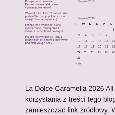
Przepis na smakowite
Sierpień 2010
Karmelizowane jabłkowo –
cynamonowe krówki
Wywiad z La Dolce Caramella dla
portalu We-Dwoje.pl A w nim – o
Sierpień 2026
mojej kulinarnej wpadce ;)
P
W
Ś
C
P
S
Przepis na Czekoladki z chili,
mascarpone i maliną oraz z
1
imbirem i orzechem laskowym
3
4
5
6
7
8
Przepis na wyśmienitą Tartę z
nadzieniem gruszkowo-imbirowym
10
11
12
13
14
15
pod pierzynką z bezy
17
18
19
20
21
22
24
25
26
27
28
29
31
« sie
La Dolce Caramella
2026
All
korzystania z treści tego blo
zamieszczać link źródłowy.