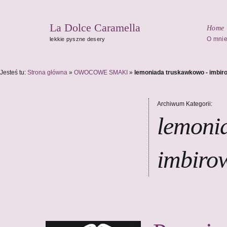
La Dolce Caramella
Home
O mni
lekkie pyszne desery
Jesteś tu:
Strona główna
»
OWOCOWE SMAKI
»
lemoniada truskawkowo - imbir
Archiwum Kategorii:
lemoni
imbiro