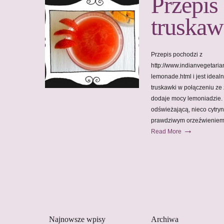
Przepis
truska
Przepis pochodzi z
http://www.indianvegetaria
lemonade.html i jest ideal
truskawki w połączeniu z
dodaje mocy lemoniadzie. I
odświeżającą, nieco cytry
prawdziwym orzeźwieniem! 
→
Read More
Najnowsze wpisy
Archiwa