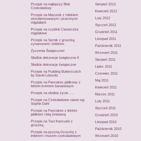
Przepis na najlepszy Blok
Sierpień 2012
Czekoladowy
Kwiecień 2012
Przepis na Mazurek z mlekiem
Luty 2012
skondensowanym i prażonymi
migdałami
Styczeń 2012
Przepis na szybkie Ciasteczka
Grudzień 2011
migdałowe
Listopad 2011
Przepis na Sernik z gruszką,
cynamonem i imbirem
Październik 2011
Życzenia Świąteczne!
Wrzesień 2011
Słodkie dekoracje świąteczne II
Sierpień 2011
Słodkie dekoracje świąteczne
Lipiec 2011
Przepis na Pudding Butterscotch
Czerwiec 2011
by David Lebovitz
Maj 2011
Przepis na Pancakes jabłkowy z
lekkim kremem bananowym
Kwiecień 2011
Przepis na słodkie życie……
Marzec 2011
Przepis na Czekoladowe ciasto wg
Luty 2011
Sophie Dahl
Styczeń 2011
Przepis na Pancakes z lekkim
jabłkiem i bitą śmietaną
Grudzień 2010
Przepis na Tost francuski z
Listopad 2010
gruszką
Październik 2010
Przepis na pyszną Gruszkę z
imbirem i musem czekoladowym
Wrzesień 2010